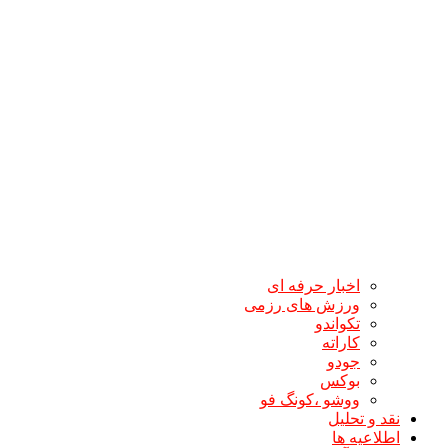
اخبار حرفه ای
ورزش های رزمی
تکواندو
کاراته
جودو
بوکس
ووشو ،کونگ فو
نقد و تحلیل
اطلاعیه ها