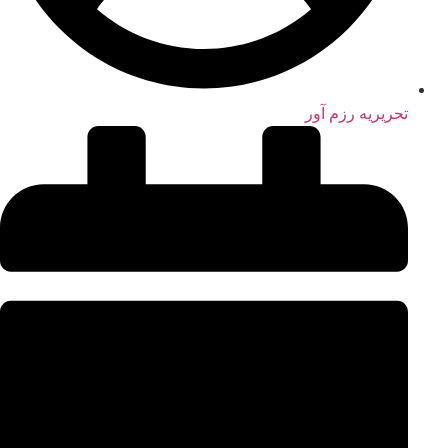
تحریریه رزم آور