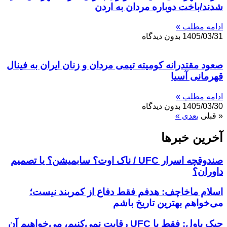
شدند/باخت دوباره مردان به اردن
ادامه مطلب »
1405/03/31
بدون دیدگاه
صعود مقتدرانه کومیته تیمی مردان و زنان ایران به فینال
قهرمانی آسیا
ادامه مطلب »
1405/03/30
بدون دیدگاه
« قبلی
بعدی »
آخرین خبر‌‌ها
صندوقچه اسرار UFC / ناک اوت؟ سابمیشن؟ یا تصمیم
داوران؟
اسلام ماخاچف: هدفم فقط دفاع از کمربند نیست؛
می‌خواهم بهترین تاریخ باشم
جیک پاول: فقط با UFC رقابت نمی‌کنیم، می‌خواهیم آن