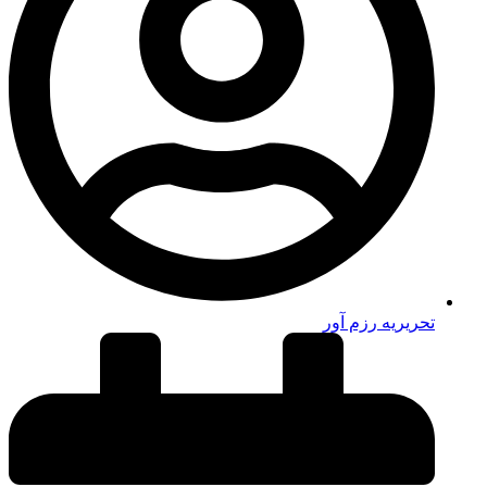
تحریریه رزم آور