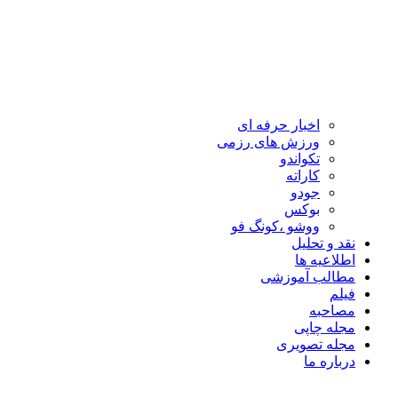
اخبار حرفه ای
ورزش های رزمی
تکواندو
کاراته
جودو
بوکس
ووشو ،کونگ فو
نقد و تحلیل
اطلاعیه ها
مطالب آموزشی
فیلم
مصاحبه
مجله چاپی
مجله تصویری
درباره ما