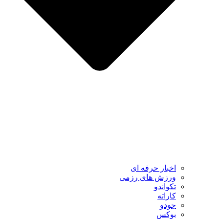
اخبار حرفه ای
ورزش های رزمی
تکواندو
کاراته
جودو
بوکس