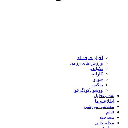
اخبار حرفه ای
ورزش های رزمی
تکواندو
کاراته
جودو
بوکس
ووشو ،کونگ فو
نقد و تحلیل
اطلاعیه ها
مطالب آموزشی
فیلم
مصاحبه
مجله چاپی