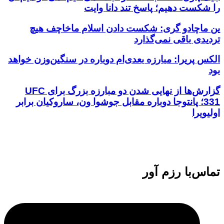
را شکست دهیم؛ پاسخ تند دانا وایت
ین ماچادو گری: شکست دادن اسلام ماخاچف هیچ
تردیدی باقی نمی‌گذارد
الکس پریرا: مبارزه بعدی‌ام دوباره در سنگین‌وزن خواهد
بود
گزارش‌ها از نهایی شدن دو مبارزه بزرگ برای UFC
331؛ پانتوجا دوباره مقابل جوشوا ون، ساروکیان برابر
اولیویرا
تماس‌با رزم آور