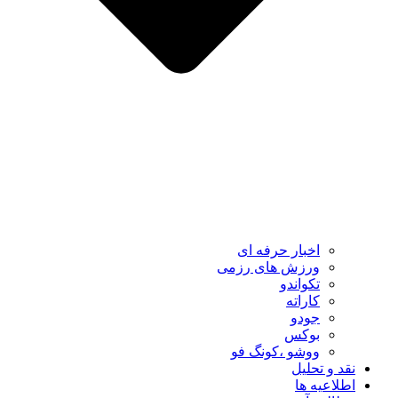
اخبار حرفه ای
ورزش های رزمی
تکواندو
کاراته
جودو
بوکس
ووشو ،کونگ فو
نقد و تحلیل
اطلاعیه ها