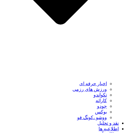
اخبار حرفه ای
ورزش های رزمی
تکواندو
کاراته
جودو
بوکس
ووشو ،کونگ فو
نقد و تحلیل
اطلاعیه ها