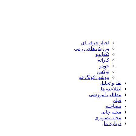
اخبار حرفه ای
ورزش های رزمی
تکواندو
کاراته
جودو
بوکس
ووشو ،کونگ فو
نقد و تحلیل
اطلاعیه ها
مطالب آموزشی
فیلم
مصاحبه
مجله چاپی
مجله تصویری
درباره ما