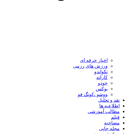
اخبار حرفه ای
ورزش های رزمی
تکواندو
کاراته
جودو
بوکس
ووشو ،کونگ فو
نقد و تحلیل
اطلاعیه ها
مطالب آموزشی
فیلم
مصاحبه
مجله چاپی