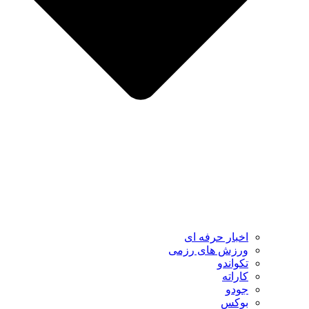
اخبار حرفه ای
ورزش های رزمی
تکواندو
کاراته
جودو
بوکس