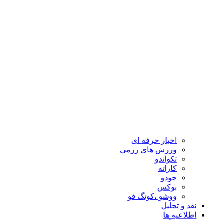
اخبار حرفه ای
ورزش های رزمی
تکواندو
کاراته
جودو
بوکس
ووشو ،کونگ فو
نقد و تحلیل
اطلاعیه ها