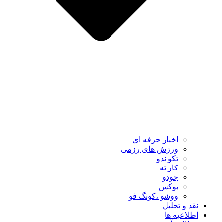
اخبار حرفه ای
ورزش های رزمی
تکواندو
کاراته
جودو
بوکس
ووشو ،کونگ فو
نقد و تحلیل
اطلاعیه ها