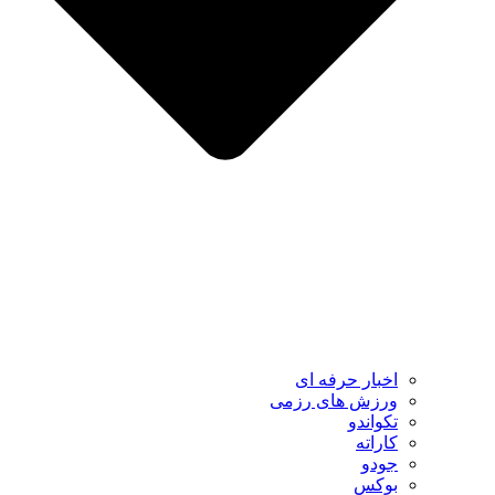
اخبار حرفه ای
ورزش های رزمی
تکواندو
کاراته
جودو
بوکس