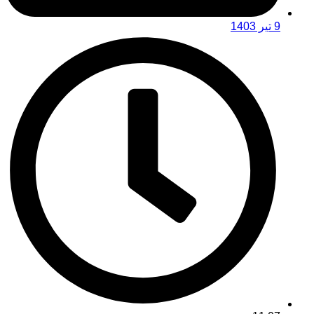
9 تیر 1403