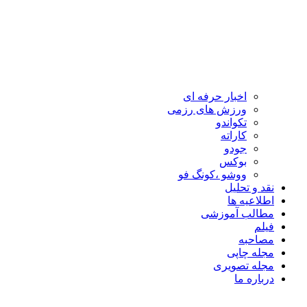
اخبار حرفه ای
ورزش های رزمی
تکواندو
کاراته
جودو
بوکس
ووشو ،کونگ فو
نقد و تحلیل
اطلاعیه ها
مطالب آموزشی
فیلم
مصاحبه
مجله چاپی
مجله تصویری
درباره ما