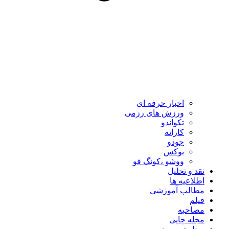
اخبار حرفه ای
ورزش های رزمی
تکواندو
کاراته
جودو
بوکس
ووشو ،کونگ فو
نقد و تحلیل
اطلاعیه ها
مطالب آموزشی
فیلم
مصاحبه
مجله چاپی