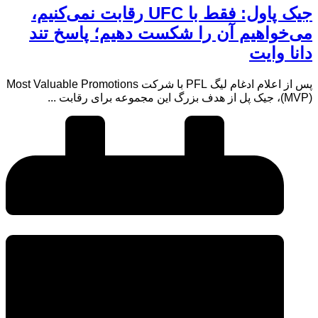
جیک پاول: فقط با UFC رقابت نمی‌کنیم،
می‌خواهیم آن را شکست دهیم؛ پاسخ تند
دانا وایت
پس از اعلام ادغام لیگ PFL با شرکت Most Valuable Promotions
(MVP)، جیک پل از هدف بزرگ این مجموعه برای رقابت ...