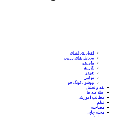
اخبار حرفه ای
ورزش های رزمی
تکواندو
کاراته
جودو
بوکس
ووشو ،کونگ فو
نقد و تحلیل
اطلاعیه ها
مطالب آموزشی
فیلم
مصاحبه
مجله چاپی