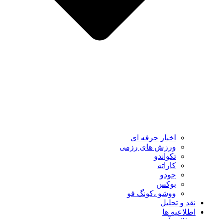
اخبار حرفه ای
ورزش های رزمی
تکواندو
کاراته
جودو
بوکس
ووشو ،کونگ فو
نقد و تحلیل
اطلاعیه ها