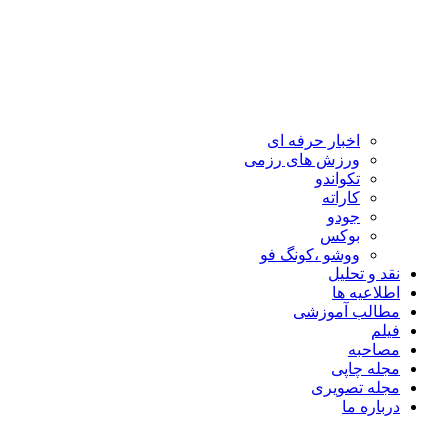
اخبار حرفه ای
ورزش های رزمی
تکواندو
کاراته
جودو
بوکس
ووشو ،کونگ فو
نقد و تحلیل
اطلاعیه ها
مطالب آموزشی
فیلم
مصاحبه
مجله چاپی
مجله تصویری
درباره ما