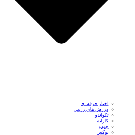
اخبار حرفه ای
ورزش های رزمی
تکواندو
کاراته
جودو
بوکس