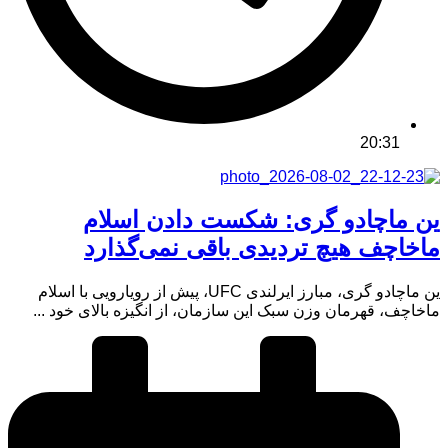
20:31
ین ماچادو گری: شکست دادن اسلام
ماخاچف هیچ تردیدی باقی نمی‌گذارد
ین ماچادو گری، مبارز ایرلندی UFC، پیش از رویارویی با اسلام
ماخاچف، قهرمان وزن سبک این سازمان، از انگیزه بالای خود ...