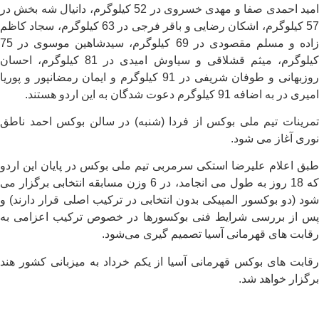
امید احمدی صفا و مهدی خسروی در 52 کیلوگرم، دانیال شه بخش در
57 کیلوگرم، اشکان رضایی و باقر فرجی در 63 کیلوگرم، سجاد کاظم
زاده و مسلم مقصودی در 69 کیلوگرم، سیدشاهین موسوی در 75
کیلوگرم، میثم قشلاقی و سیاوش امیدی در 81 کیلوگرم، احسان
روزبهانی و طوفان شریفی در 91 کیلوگرم و ایمان رمضانپور و پوریا
امیری در به اضافه 91 کیلوگرم دعوت شدگان به این اردو هستند.
تمرینات تیم ملی بوکس از فردا (شنبه) در سالن بوکس احمد ناطق
نوری آغاز می شود.
طبق اعلام علیرضا استکی سرمربی تیم ملی بوکس در پایان این اردو
که 18 روز به طول می انجامد، در 6 وزن مسابقه انتخابی برگزار می
شود (دو بوکسور المپیکی بدون انتخابی در ترکیب اصلی قرار دارند) و
پس از بررسی شرایط فنی بوکسورها در خصوص ترکیب اعزامی به
رقابت های قهرمانی آسیا تصمیم گیری می‌شود.
رقابت های بوکس قهرمانی آسیا از یکم خرداد به میزبانی کشور هند
برگزار خواهد شد.