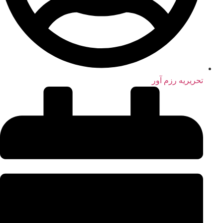
تحریریه رزم آور