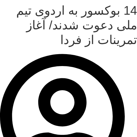
14 بوکسور به اردوی تیم
ملی دعوت شدند/ آغاز
تمرینات از فردا