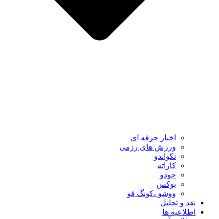
اخبار حرفه ای
ورزش های رزمی
تکواندو
کاراته
جودو
بوکس
ووشو ،کونگ فو
نقد و تحلیل
اطلاعیه ها