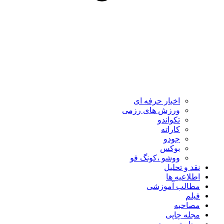
اخبار حرفه ای
ورزش های رزمی
تکواندو
کاراته
جودو
بوکس
ووشو ،کونگ فو
نقد و تحلیل
اطلاعیه ها
مطالب آموزشی
فیلم
مصاحبه
مجله چاپی