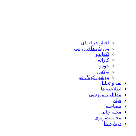
اخبار حرفه ای
ورزش های رزمی
تکواندو
کاراته
جودو
بوکس
ووشو ،کونگ فو
نقد و تحلیل
اطلاعیه ها
مطالب آموزشی
فیلم
مصاحبه
مجله چاپی
مجله تصویری
درباره ما