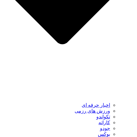
اخبار حرفه ای
ورزش های رزمی
تکواندو
کاراته
جودو
بوکس