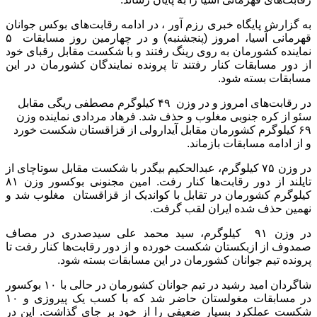
به گزارش پایگاه خبری رزم آور ، در ادامه رقابت‌های بوکس جوانان
قهرمانی آسیا، امروز (پنجشنبه) و در چهارمین روز مسابقات ۵
نماینده کشورمان به روی رینگ رفتند و با شکست مقابل رقبای خود
از دور مسابقات کنار رفتند تا پرونده نمایندگان کشورمان در این
مسابقات بسته شود.
در رقابت‌های امروز و در وزن ۴۹ کیلوگرم مصطفی ریگی مقابل
سئو از کره جنوبی مغلوب و حذف شد. فرهاد مردادی نماینده وزن
۶۹ کیلوگرم کشورمان مقابل آیدارولی از قزاقستان شکست خورد
و از ادامه مسابقات بازماند.
در وزن ۷۵ کیلوگرم، عبدالحکیم بیگدر با شکست مقابل سوتاچای از
تایلند از دور رقابت‌ها کنار رفت. امین مجنونی بوکسور وزن ۸۱
کیلوگرم کشورمان در تقابل با کواندیک از قزاقستان مغلوب شد و
نهمین حذف شده ایران لقب گرفت.
در وزن ۹۱ کیلوگرم، سید محمد علی سیدصدری در مصاف
صمدوف از ازبکستان شکست خورده و از دور رقابت‌ها کنار رفت تا
پرونده تیم جوانان کشورمان در این مسابقات بسته شود.
شاگردان امید رشید در تیم جوانان کشورمان در حالی با ۱۰ بوکسور
در مسابقات مغولستان حاضر شد که با کسب یک پیروزی و ۱۰
شکست عملکرد بسیار ضعیفی را از خود بر جای گذاشت. این در