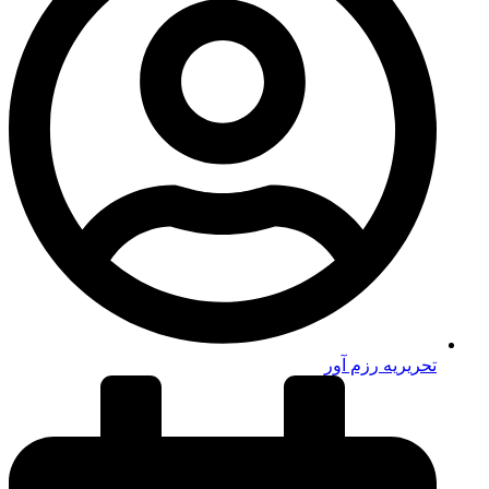
تحریریه رزم آور