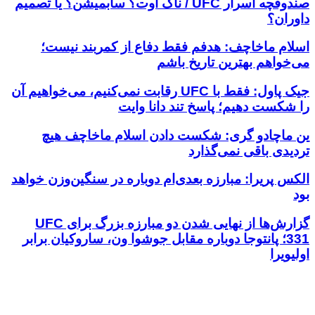
صندوقچه اسرار UFC / ناک اوت؟ سابمیشن؟ یا تصمیم
داوران؟
اسلام ماخاچف: هدفم فقط دفاع از کمربند نیست؛
می‌خواهم بهترین تاریخ باشم
جیک پاول: فقط با UFC رقابت نمی‌کنیم، می‌خواهیم آن
را شکست دهیم؛ پاسخ تند دانا وایت
ین ماچادو گری: شکست دادن اسلام ماخاچف هیچ
تردیدی باقی نمی‌گذارد
الکس پریرا: مبارزه بعدی‌ام دوباره در سنگین‌وزن خواهد
بود
گزارش‌ها از نهایی شدن دو مبارزه بزرگ برای UFC
331؛ پانتوجا دوباره مقابل جوشوا ون، ساروکیان برابر
اولیویرا