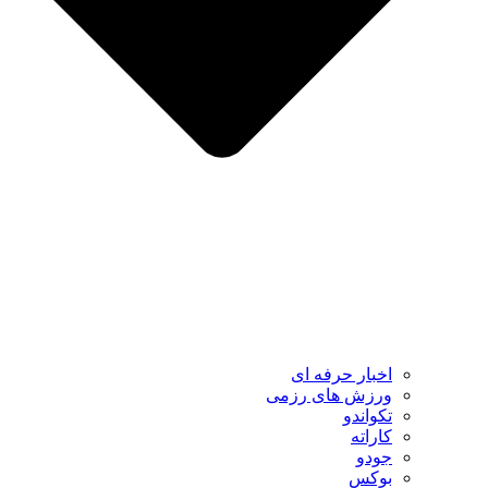
اخبار حرفه ای
ورزش های رزمی
تکواندو
کاراته
جودو
بوکس