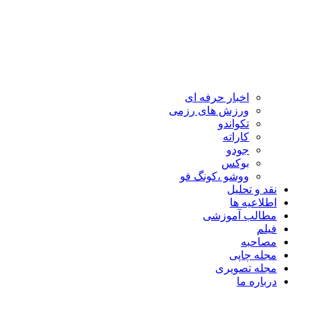
اخبار حرفه ای
ورزش های رزمی
تکواندو
کاراته
جودو
بوکس
ووشو ،کونگ فو
نقد و تحلیل
اطلاعیه ها
مطالب آموزشی
فیلم
مصاحبه
مجله چاپی
مجله تصویری
درباره ما