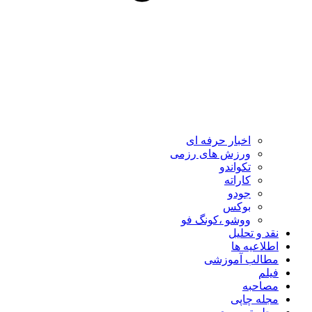
اخبار حرفه ای
ورزش های رزمی
تکواندو
کاراته
جودو
بوکس
ووشو ،کونگ فو
نقد و تحلیل
اطلاعیه ها
مطالب آموزشی
فیلم
مصاحبه
مجله چاپی