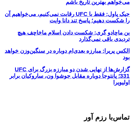
می‌خواهم بهترین تاریخ باشم
جیک پاول: فقط با UFC رقابت نمی‌کنیم، می‌خواهیم آن
را شکست دهیم؛ پاسخ تند دانا وایت
ین ماچادو گری: شکست دادن اسلام ماخاچف هیچ
تردیدی باقی نمی‌گذارد
الکس پریرا: مبارزه بعدی‌ام دوباره در سنگین‌وزن خواهد
بود
گزارش‌ها از نهایی شدن دو مبارزه بزرگ برای UFC
331؛ پانتوجا دوباره مقابل جوشوا ون، ساروکیان برابر
اولیویرا
تماس‌با رزم آور