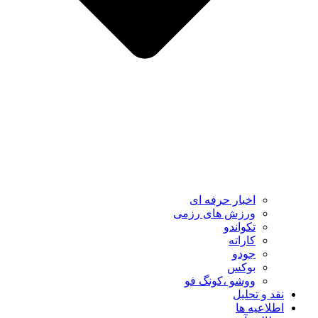
اخبار حرفه ای
ورزش های رزمی
تکواندو
کاراته
جودو
بوکس
ووشو ،کونگ فو
نقد و تحلیل
اطلاعیه ها