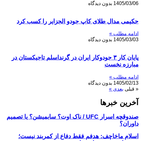
1405/03/06
بدون دیدگاه
حکیمی مدال طلای کاپ جودو الجزایر را کسب کرد
ادامه مطلب »
1405/03/03
بدون دیدگاه
پایان کار ۳ جودوکار ایران در گرنداسلم تاجیکستان در
مبارزه نخست
ادامه مطلب »
1405/02/13
بدون دیدگاه
« قبلی
بعدی »
آخرین خبر‌‌ها
صندوقچه اسرار UFC / ناک اوت؟ سابمیشن؟ یا تصمیم
داوران؟
اسلام ماخاچف: هدفم فقط دفاع از کمربند نیست؛