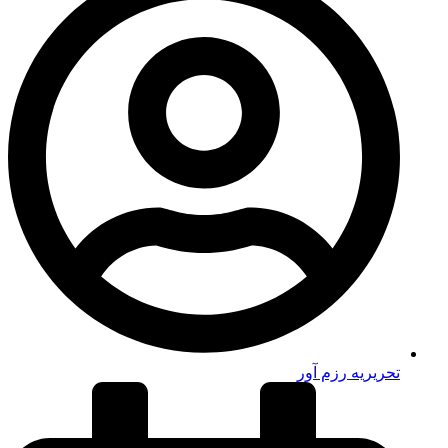
تحریریه رزم آور