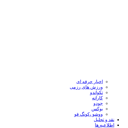
اخبار حرفه ای
ورزش های رزمی
تکواندو
کاراته
جودو
بوکس
ووشو ،کونگ فو
نقد و تحلیل
اطلاعیه ها