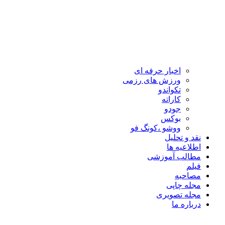
اخبار حرفه ای
ورزش های رزمی
تکواندو
کاراته
جودو
بوکس
ووشو ،کونگ فو
نقد و تحلیل
اطلاعیه ها
مطالب آموزشی
فیلم
مصاحبه
مجله چاپی
مجله تصویری
درباره ما