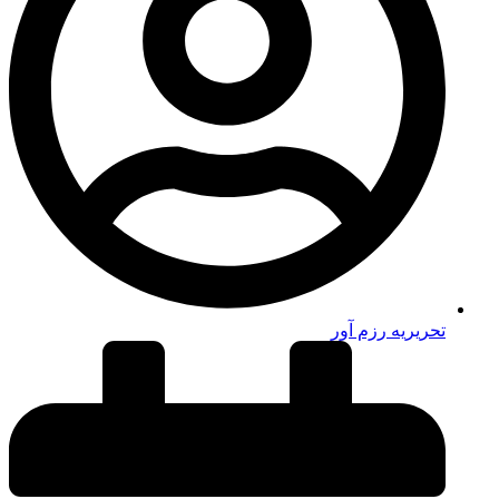
تحریریه رزم آور