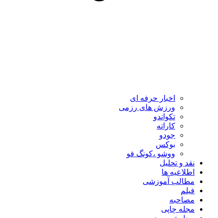
اخبار حرفه ای
ورزش های رزمی
تکواندو
کاراته
جودو
بوکس
ووشو ،کونگ فو
نقد و تحلیل
اطلاعیه ها
مطالب آموزشی
فیلم
مصاحبه
مجله چاپی