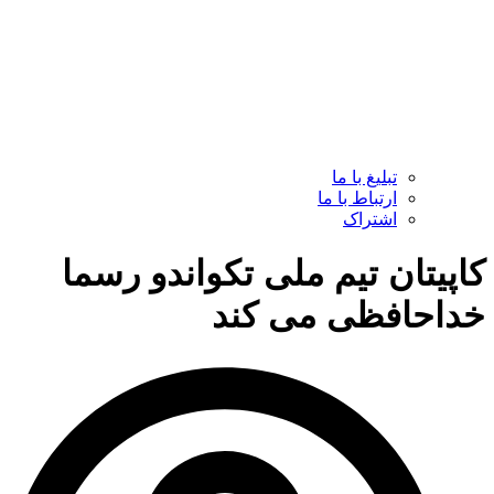
تبلیغ با ما
ارتباط با ما
اشتراک
کاپیتان تیم ملی تکواندو رسما
خداحافظی می کند