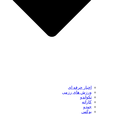
اخبار حرفه ای
ورزش های رزمی
تکواندو
کاراته
جودو
بوکس