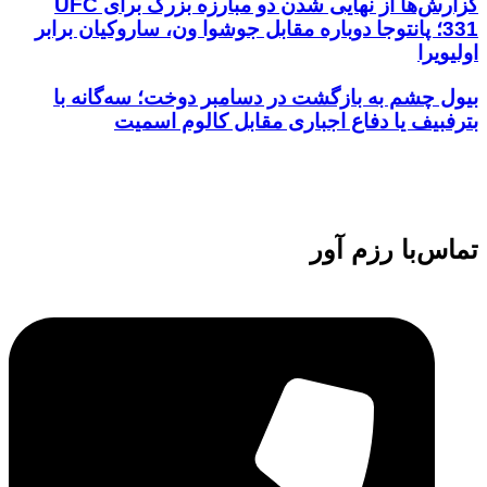
گزارش‌ها از نهایی شدن دو مبارزه بزرگ برای UFC
331؛ پانتوجا دوباره مقابل جوشوا ون، ساروکیان برابر
اولیویرا
بیول چشم به بازگشت در دسامبر دوخت؛ سه‌گانه با
بترفبیف یا دفاع اجباری مقابل کالوم اسمیت
تماس‌با رزم آور