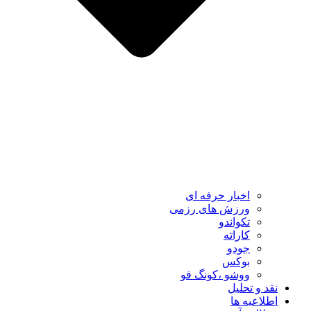
اخبار حرفه ای
ورزش های رزمی
تکواندو
کاراته
جودو
بوکس
ووشو ،کونگ فو
نقد و تحلیل
اطلاعیه ها