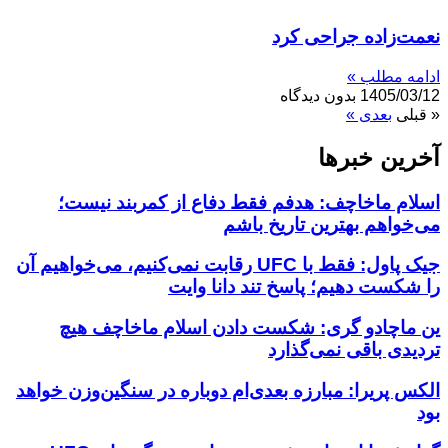
نعمت‌زاده جراحی کرد
ادامه مطلب »
1405/03/12
بدون دیدگاه
« قبلی
بعدی »
آخرین خبر‌‌ها
اسلام ماخاچف: هدفم فقط دفاع از کمربند نیست؛
می‌خواهم بهترین تاریخ باشم
جیک پاول: فقط با UFC رقابت نمی‌کنیم، می‌خواهیم آن
را شکست دهیم؛ پاسخ تند دانا وایت
ین ماچادو گری: شکست دادن اسلام ماخاچف هیچ
تردیدی باقی نمی‌گذارد
الکس پریرا: مبارزه بعدی‌ام دوباره در سنگین‌وزن خواهد
بود