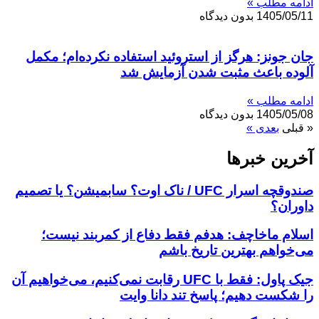
ادامه مطلب »
1405/05/11
بدون دیدگاه
جان جونز: هرگز از استروئید استفاده نکرده‌ام؛ مکمل
آلوده باعث مثبت شدن آزمایش شد
ادامه مطلب »
1405/05/08
بدون دیدگاه
« قبلی
بعدی »
آخرین خبر‌‌ها
صندوقچه اسرار UFC / ناک اوت؟ سابمیشن؟ یا تصمیم
داوران؟
اسلام ماخاچف: هدفم فقط دفاع از کمربند نیست؛
می‌خواهم بهترین تاریخ باشم
جیک پاول: فقط با UFC رقابت نمی‌کنیم، می‌خواهیم آن
را شکست دهیم؛ پاسخ تند دانا وایت