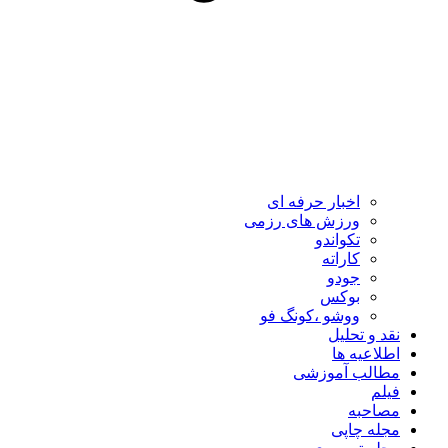
اخبار حرفه ای
ورزش های رزمی
تکواندو
کاراته
جودو
بوکس
ووشو ،کونگ فو
نقد و تحلیل
اطلاعیه ها
مطالب آموزشی
فیلم
مصاحبه
مجله چاپی