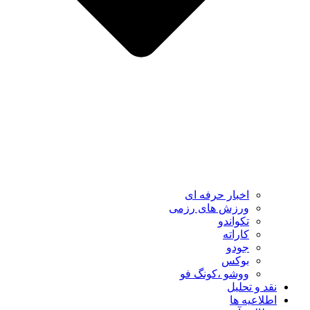
اخبار حرفه ای
ورزش های رزمی
تکواندو
کاراته
جودو
بوکس
ووشو ،کونگ فو
نقد و تحلیل
اطلاعیه ها