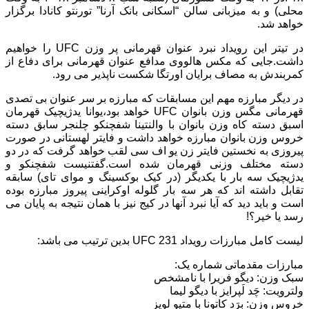
محلی) و به میزبانی سالن “اسکانی بانک آرنا” تورنتو کانادا برگزار
خواهد شد.
در تیتر این رویداد نبرد عنوان قهرمانی پر وزن UFC را خواهیم
داشت.جایی که مکس هالووی مدافع عنوان قهرمانی برای دفاع از
کمربندش به مصاف برایان اورتگا شکست ناپذیر می رود.
در دیگر مبارزه مهم این مسابقات که مبارزه بر سر عنوان بی تصدی
قهرمانی مگس وزن بانوان UFC خواهد بود،یوانا یدژیچیک قهرمان
اسبق دسته کاه وزن بانوان با والنتینا شفچنکو چلنجر سابق دسته
خروس وزن بانوان مبارزه خواهد داشت و فایتر لهستانی در صورت
پیروزی به نخستین فایتر زن یو اف سی لقب خواهد گرفت که در دو
دسته مختلف وزنی قهرمان شده است.گفتنیست شفچنکو و
یدژیچیک سه بار با یکدیگر (در کیک بوکسینگ و موای تای) سابقه
تقابل داشته اند که هر سه بار گلوله اوکراینی پیروز مبارزه بوده
است و باید دید که آیا نبرد آنها در کیج نیز با همان نتیجه به پایان می
رسد یا خیر؟!
لیست کامل مبارزات رویداد UFC 231 بدین ترتیب می باشد:
مبارزات مقدماتی شماره یک:
سبک وزن: دیگو فریرا با نامشخص
ولترویت: چَد لَپرایز با دیگو لیما
خروس وزن: بِرَد کاتونا با متیو لوپز