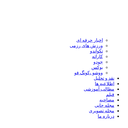
اخبار حرفه ای
ورزش های رزمی
تکواندو
کاراته
جودو
بوکس
ووشو ،کونگ فو
نقد و تحلیل
اطلاعیه ها
مطالب آموزشی
فیلم
مصاحبه
مجله چاپی
مجله تصویری
درباره ما