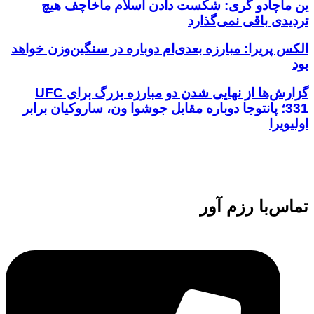
ین ماچادو گری: شکست دادن اسلام ماخاچف هیچ
تردیدی باقی نمی‌گذارد
الکس پریرا: مبارزه بعدی‌ام دوباره در سنگین‌وزن خواهد
بود
گزارش‌ها از نهایی شدن دو مبارزه بزرگ برای UFC
331؛ پانتوجا دوباره مقابل جوشوا ون، ساروکیان برابر
اولیویرا
تماس‌با رزم آور