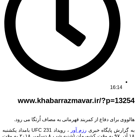
16:14
www.khabarrazmavar.ir/?p=13254
هالووی برای دفاع از کمربند قهرمانی به مصاف اُرتگا می رود.
به گزارش پایگاه خبری
رزم آور
، رویداد UFC 231 بامداد یکشنبه
۱۸ آذر ۹۷ به وقت کشورمان (شنبه شب ۸ دسامبر ۲۰۱۸ به وقت