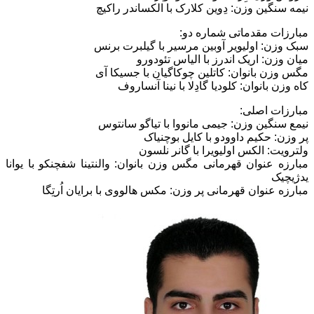
نیمه سنگین وزن: دِوین کلارک با الکساندر راکیچ
مبارزات مقدماتی شماره دو:
سبک وزن: اولیویر آوبین مرسیر با گیلبرت برنس
میان وزن: اریک اندرز با الیاس تئودورو
مگس وزن بانوان: کاتلین چوکاگیان با جسیکا آی
کاه وزن بانوان: کلودیا گادِلا با نینا آنساروف
مبارزات اصلی:
نیمع سنگین وزن: جیمی مانووا با تیاگو سانتوس
پر وزن: حکیم داوودو با کایل بوچنیاک
ولترویت: الکس اولیویرا با گانر نلسون
مبارزه عنوان قهرمانی مگس وزن بانوان: والنتینا شفچنکو با یوانا
یدژیچیک
مبارزه عنوان قهرمانی پر وزن: مکس هالووی با برایان اُرتِگا