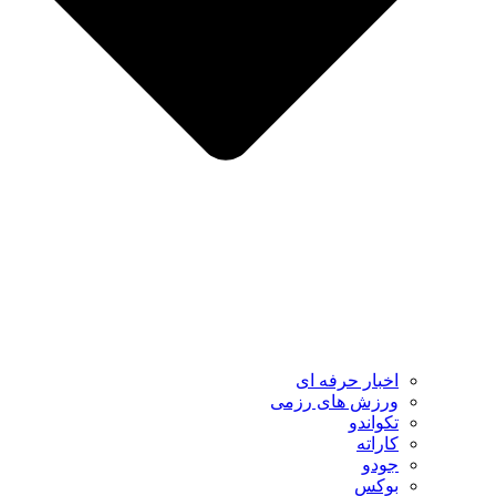
اخبار حرفه ای
ورزش های رزمی
تکواندو
کاراته
جودو
بوکس