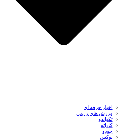
اخبار حرفه ای
ورزش های رزمی
تکواندو
کاراته
جودو
بوکس