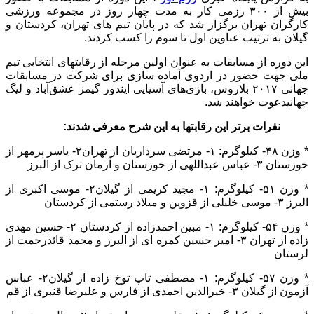
بیش از ۳۰۰ رزمی کار به مدت چهار روز در مجموعه ورزشی
کارگران تهران برگزار شد که در پایان تیم های تهران، کردستان و
گیلان به ترتیب عناوین اول تا سوم را کسب کردند.
این دوره از مسابقات به عنوان اولین مرحله از رقابتهای انتخابی تیم
ملی جهت حضور در اردوی آماده سازی برای شرکت در مسابقات
جهانی ۲۰۱۷ بلاروس، بازی‌های آسیایی ایندور گیمز عشق‌آباد و لیگ
جهانیدعوت خواهند شد.
نفرات برتر این رقابتها به این شرح معرفی شدند:
* وزن ۴۸- کیلوگرم: ۱- مرتضی سرداریان از تهران۲- یاسر پرمهر از
خوزستان ۳- عباس عبداللهی از خوزستان و آرمان ترک از البرز
* وزن ۵۱- کیلوگرم: ۱- مجید کریمی از گیلان۲- موسی اکبری از
البرز ۳- موسی خلیلی از قزوین و میلاد رستمی از کردستان
* وزن ۵۴- کیلوگرم: ۱- مبین احمدزاده از کردستان ۲- حسین مهدی
زاده از تهران ۳- امیر حسین کمره ای از البرز و محمد قائدرحمت از
لرستان
* وزن ۵۷- کیلوگرم: ۱- مصطفی تاپ توخ زاده از گیلان۲- عباس
آزمون از گیلان ۳- خیرالدین احمدی از فارس و علیرضا قنبری از قم