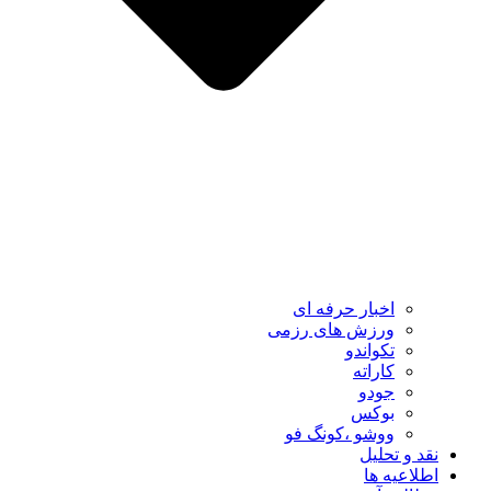
اخبار حرفه ای
ورزش های رزمی
تکواندو
کاراته
جودو
بوکس
ووشو ،کونگ فو
نقد و تحلیل
اطلاعیه ها