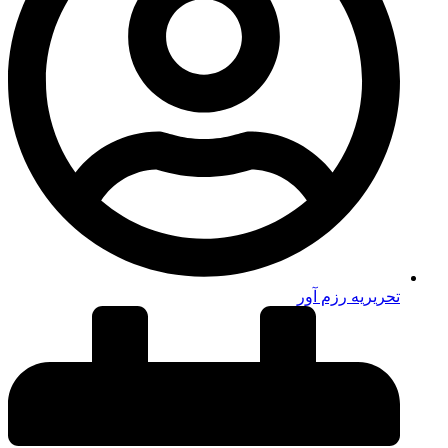
تحریریه رزم آور