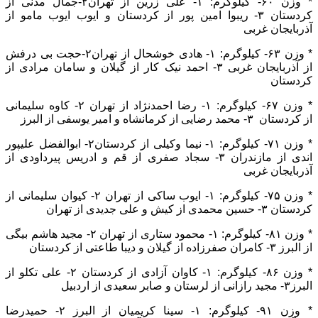
* وزن ۶۰- کیلوگرم: ۱- علی زرین از تهران۲-جمال مدنی از
کردستان ۳- ریبوا امین پور از کردستان و ایوب ایوب مامو از
آذربایجان غربی
* وزن ۶۳- کیلوگرم: ۱- هادی خوشحال از تهران۲-حجت بی درفش
از آذربایجان غربی ۳- احمد نیک کار از گیلان و سامان مرادی از
کردستان
* وزن ۶۷- کیلوگرم: ۱- رضا احمدنژاد از تهران ۲- کاوه سلیمانی
از کردستان ۳- محمد رضایی از کرمانشاه و امیر یوسفی از البرز
* وزن ۷۱- کیلوگرم: ۱- نیما وکیلی از کردستان۲- ابوالفضل علیپور
اندی از مازندران ۳- سجاد صفری از قم و ادریس پیرداودی از
آذربایجان غربی
* وزن ۷۵- کیلوگرم: ۱- ایوب ساکی از تهران ۲- کیوان سلیمانی از
کردستان ۳- حسین محمدی از کیش و علی جدیدی از تهران
* وزن ۸۱- کیلوگرم: ۱- محمود ستاری از تهران ۲- مجید هاشم بیگی
از البرز ۳- کامران صفرزاده از گیلان و دیبا طاعتی از کردستان
* وزن ۸۶- کیلوگرم: ۱- کاوان آزادی از کردستان ۲- علی تکلو از
البرز۳- مجید رازانی از لرستان و صابر سعیدی از اردبیل
* وزن ۹۱- کیلوگرم: ۱- سینا کریمیان از البرز ۲- حمیدرضا