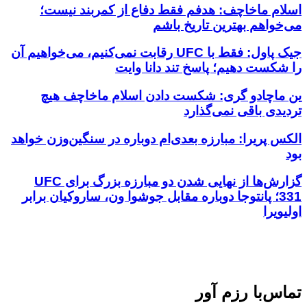
اسلام ماخاچف: هدفم فقط دفاع از کمربند نیست؛
می‌خواهم بهترین تاریخ باشم
جیک پاول: فقط با UFC رقابت نمی‌کنیم، می‌خواهیم آن
را شکست دهیم؛ پاسخ تند دانا وایت
ین ماچادو گری: شکست دادن اسلام ماخاچف هیچ
تردیدی باقی نمی‌گذارد
الکس پریرا: مبارزه بعدی‌ام دوباره در سنگین‌وزن خواهد
بود
گزارش‌ها از نهایی شدن دو مبارزه بزرگ برای UFC
331؛ پانتوجا دوباره مقابل جوشوا ون، ساروکیان برابر
اولیویرا
تماس‌با رزم آور