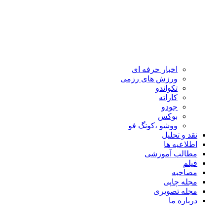
اخبار حرفه ای
ورزش های رزمی
تکواندو
کاراته
جودو
بوکس
ووشو ،کونگ فو
نقد و تحلیل
اطلاعیه ها
مطالب آموزشی
فیلم
مصاحبه
مجله چاپی
مجله تصویری
درباره ما