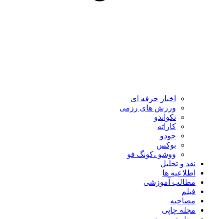
اخبار حرفه ای
ورزش های رزمی
تکواندو
کاراته
جودو
بوکس
ووشو ،کونگ فو
نقد و تحلیل
اطلاعیه ها
مطالب آموزشی
فیلم
مصاحبه
مجله چاپی