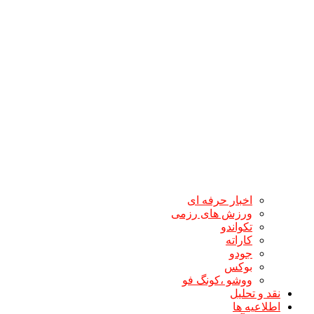
اخبار حرفه ای
ورزش های رزمی
تکواندو
کاراته
جودو
بوکس
ووشو ،کونگ فو
نقد و تحلیل
اطلاعیه ها