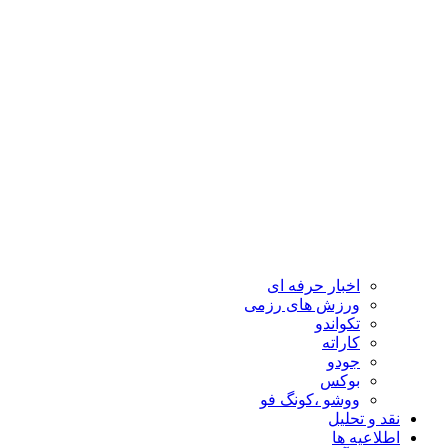
اخبار حرفه ای
ورزش های رزمی
تکواندو
کاراته
جودو
بوکس
ووشو ،کونگ فو
نقد و تحلیل
اطلاعیه ها