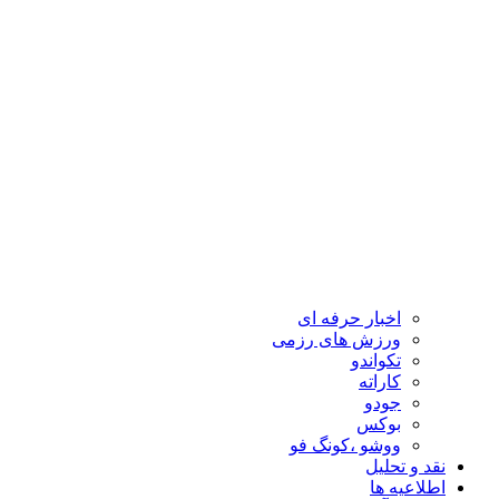
اخبار حرفه ای
ورزش های رزمی
تکواندو
کاراته
جودو
بوکس
ووشو ،کونگ فو
نقد و تحلیل
اطلاعیه ها