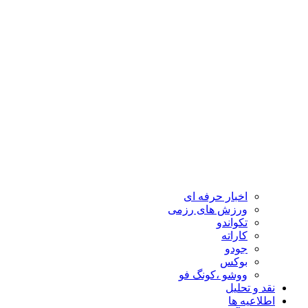
اخبار حرفه ای
ورزش های رزمی
تکواندو
کاراته
جودو
بوکس
ووشو ،کونگ فو
نقد و تحلیل
اطلاعیه ها