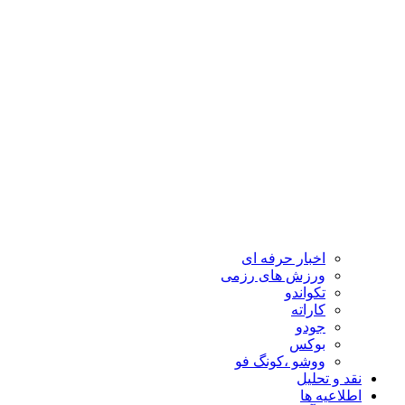
اخبار حرفه ای
ورزش های رزمی
تکواندو
کاراته
جودو
بوکس
ووشو ،کونگ فو
نقد و تحلیل
اطلاعیه ها