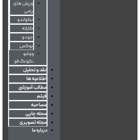
ورزش های
رزمی
تکواندو
کاراته
جودو
بوکس
ووشو
،کونگ فو
نقد و تحلیل
اطلاعیه ها
مطالب آموزشی
فیلم
مصاحبه
مجله چاپی
مجله تصویری
درباره ما