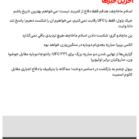
آخرین خبر‌‌ها
اسلام ماخاچف: هدفم فقط دفاع از کمربند نیست؛ می‌خواهم بهترین تاریخ باشم
جیک پاول: فقط با UFC رقابت نمی‌کنیم، می‌خواهیم آن را شکست دهیم؛ پاسخ تند
دانا وایت
ین ماچادو گری: شکست دادن اسلام ماخاچف هیچ تردیدی باقی نمی‌گذارد
الکس پریرا: مبارزه بعدی‌ام دوباره در سنگین‌وزن خواهد بود
گزارش‌ها از نهایی شدن دو مبارزه بزرگ برای UFC 331؛ پانتوجا دوباره مقابل جوشوا
ون، ساروکیان برابر اولیویرا
بیول چشم به بازگشت در دسامبر دوخت؛ سه‌گانه با بترفبیف یا دفاع اجباری مقابل
کالوم اسمیت