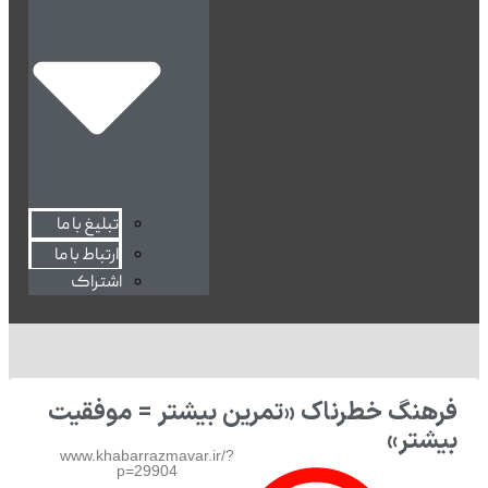
تبلیغ با ما
ارتباط با ما
اشتراک
فرهنگ خطرناک «تمرین بیشتر = موفقیت
بیشتر»
www.khabarrazmavar.ir/?
p=29904