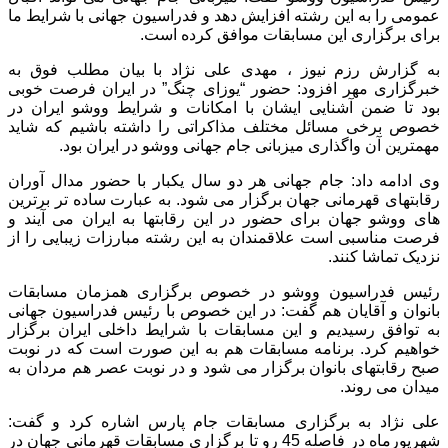
عمومی را به این رشته افزایش دهد و فدراسیون جهانی با شرایط ما
برای برگزاری این مسابقات موافق کرده است.
به گزارش رزم نیوز ، مهدی علی نژاد با بیان مطلب فوق به
خبرگزاری مهر افزود: حضور “یوزای چنگ” در ایران فرصت خوبی
بود تا ضمن آشنایی ایشان با امکانات و شرایط ووشو ایران در
خصوص برخی مسائل مختلف مذاکراتی را داشته باشیم که شاید
مهمترین آن واگذاری میزبانی جام جهانی ووشو در ایران بود.
وی ادامه داد: جام جهانی هر دو سال یکبار با حضور مدال آوران
رقابتهای قهرمانی جهان برگزار می شود. به عبارت ساده تر برترین
های ووشو جهان برای حضور در این رقابتها به ایران می آیند و
فرصت مناسبی است علاقمندان به این رشته مبارزات زیبایی را از
نزدیک تماشا کنند.
رئیس فدراسیون ووشو در خصوص برگزاری همزمان مسابقات
بانوان و آقایان هم گفت: در این خصوص با رئیس فدراسیون جهانی
به توافق رسیدیم و این مسابقات با شرایط داخلی ایران برگزار
خواهیم کرد. برنامه مسابقات هم به این صورت است که در نوبت
صبح رقابتهای بانوان برگزار می شود و در نوبت عصر هم مردان به
میدان می روند.
علی نژاد به برگزاری مسابقات جام پارس اشاره کرد و گفت:
شهریورماه در فاصله 45 رو تا برگزاری مسابقات قهرمانی جهان در