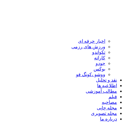
اخبار حرفه ای
ورزش های رزمی
تکواندو
کاراته
جودو
بوکس
ووشو ،کونگ فو
نقد و تحلیل
اطلاعیه ها
مطالب آموزشی
فیلم
مصاحبه
مجله چاپی
مجله تصویری
درباره ما