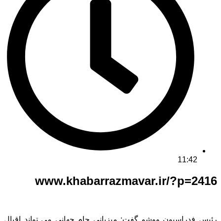
11:42
www.khabarrazmavar.ir/?p=2416
رئیس فدراسیون ووشو گفت: میزبانی جام جهانی می تواند اقبال