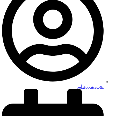
تحریریه رزم آور