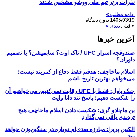
نفرات برتر تیم ملی ووشو مشخص شدند
ادامه مطلب »
1405/03/19
بدون دیدگاه
« قبلی
بعدی »
آخرین خبر‌‌ها
صندوقچه اسرار UFC / ناک اوت؟ سابمیشن؟ یا تصمیم
داوران؟
اسلام ماخاچف: هدفم فقط دفاع از کمربند نیست؛
می‌خواهم بهترین تاریخ باشم
جیک پاول: فقط با UFC رقابت نمی‌کنیم، می‌خواهیم آن
را شکست دهیم؛ پاسخ تند دانا وایت
ین ماچادو گری: شکست دادن اسلام ماخاچف هیچ
تردیدی باقی نمی‌گذارد
الکس پریرا: مبارزه بعدی‌ام دوباره در سنگین‌وزن خواهد
بود