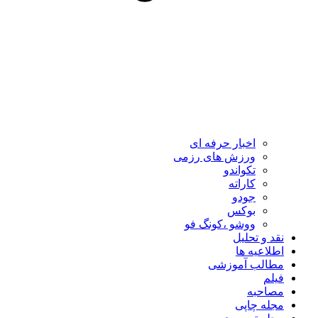
اخبار حرفه ای
ورزش های رزمی
تکواندو
کاراته
جودو
بوکس
ووشو ،کونگ فو
نقد و تحلیل
اطلاعیه ها
مطالب آموزشی
فیلم
مصاحبه
مجله چاپی