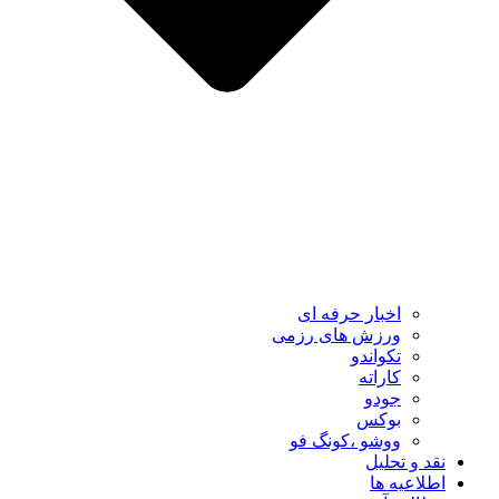
اخبار حرفه ای
ورزش های رزمی
تکواندو
کاراته
جودو
بوکس
ووشو ،کونگ فو
نقد و تحلیل
اطلاعیه ها