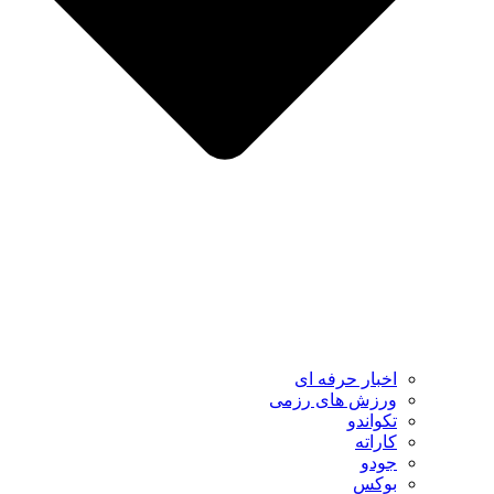
اخبار حرفه ای
ورزش های رزمی
تکواندو
کاراته
جودو
بوکس