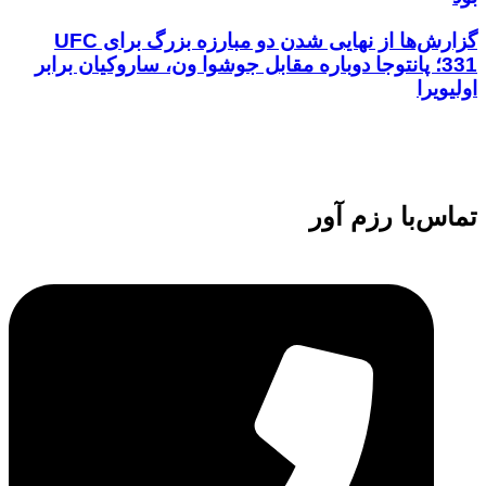
گزارش‌ها از نهایی شدن دو مبارزه بزرگ برای UFC
331؛ پانتوجا دوباره مقابل جوشوا ون، ساروکیان برابر
اولیویرا
تماس‌با رزم آور