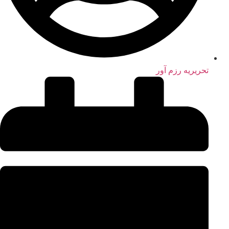
تحریریه رزم آور