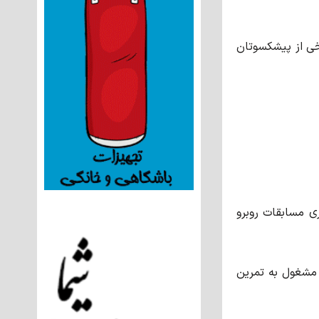
خی از پیشکسوتان
ری مسابقات روبرو
د مشغول به تمرین