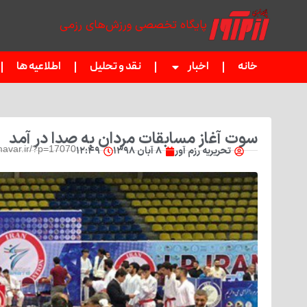
پایگاه تخصصی ورزش‌های رزمی
خانه
اخبار
نقد و تحلیل
اطلاعیه ها
سوت آغاز مسابقات مردان به صدا در آمد
avar.ir/?p=17070
تحریریه رزم آور
۸ آبان ۱۳۹۸
۱۲:۴۹