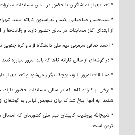
* تعدادی از تماشاگران با حضور در سالن مسابقات مبارزات 
* سیدحسن طباطبایی رئیس فدراسیون کاراته، سید شهرام ه
از ابتدای آغاز مسابقات در سالن حضور دارند و رقابت‌ها را ا
* احمد صافی سرمربی تیم ملی دانشگاه آزاد و کره جنوبی ن
* در گوشه‌ای از سالن کاراته
کاها
که باید امروز مبارزه کنند
* مسابقات امروز با
ویدیوچک
برگزار می‌شود و تعدادی از داو
* برخی از کاراته
کاها
که در سالن مسابقات حضور دارند، 
شدند. به آنها ابلاغ شد که برای تعویض لباس به گوشه‌ای 
* ذبیح‌الله
پورشیب
کاپیتان تیم ملی کشورمان که امسال در ت
کردن است.