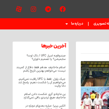
ه تصویری
درباره ما
آخرین خبر‌‌ها
صندوقچه اسرار UFC / ناک اوت؟
سابمیشن؟ یا تصمیم داوران؟
اسلام ماخاچف: هدفم فقط دفاع از کمربند
نیست؛ می‌خواهم بهترین تاریخ باشم
جیک پاول: فقط با UFC رقابت نمی‌کنیم،
می‌خواهیم آن را شکست دهیم؛ پاسخ تند
دانا وایت
ین ماچادو گری: شکست دادن اسلام
ماخاچف هیچ تردیدی باقی نمی‌گذارد
الکس پریرا: مبارزه بعدی‌ام دوباره در