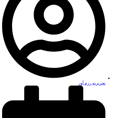
تحریریه رزم آور