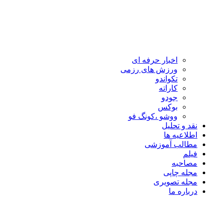
اخبار حرفه ای
ورزش های رزمی
تکواندو
کاراته
جودو
بوکس
ووشو ،کونگ فو
نقد و تحلیل
اطلاعیه ها
مطالب آموزشی
فیلم
مصاحبه
مجله چاپی
مجله تصویری
درباره ما