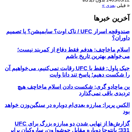
« قبلی
بعدی »
آخرین خبر‌‌ها
صندوقچه اسرار UFC / ناک اوت؟ سابمیشن؟ یا تصمیم
داوران؟
اسلام ماخاچف: هدفم فقط دفاع از کمربند نیست؛
می‌خواهم بهترین تاریخ باشم
جیک پاول: فقط با UFC رقابت نمی‌کنیم، می‌خواهیم آن
را شکست دهیم؛ پاسخ تند دانا وایت
ین ماچادو گری: شکست دادن اسلام ماخاچف هیچ
تردیدی باقی نمی‌گذارد
الکس پریرا: مبارزه بعدی‌ام دوباره در سنگین‌وزن خواهد
بود
گزارش‌ها از نهایی شدن دو مبارزه بزرگ برای UFC
331؛ پانتوجا دوباره مقابل جوشوا ون، ساروکیان برابر