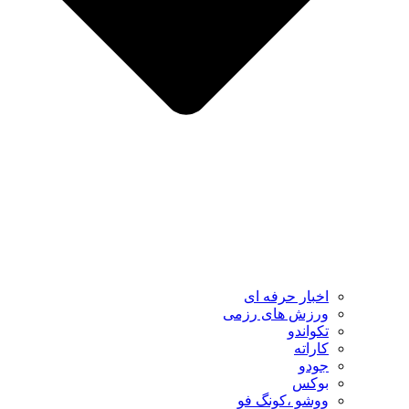
اخبار حرفه ای
ورزش های رزمی
تکواندو
کاراته
جودو
بوکس
ووشو ،کونگ فو