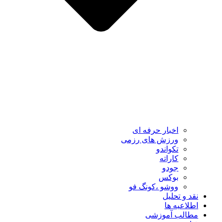
اخبار حرفه ای
ورزش های رزمی
تکواندو
کاراته
جودو
بوکس
ووشو ،کونگ فو
نقد و تحلیل
اطلاعیه ها
مطالب آموزشی