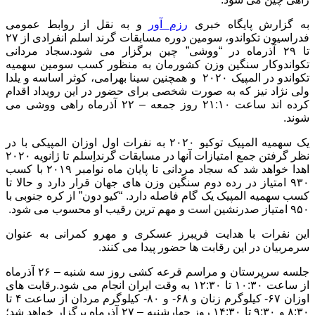
به گزارش پایگاه خبری
رزم آور
و به نقل از روابط عمومی
فدراسیون تکواندو، سومین دوره مسابقات گرند اسلم انفرادی از ۲۷
تا ۲۹ آذرماه در “ووشی” چین برگزار می شود.سجاد مردانی
تکواندوکار سنگین وزن کشورمان به منظور کسب سومین سهمیه
تکواندو در المپیک ۲۰۲۰ و همچنین سینا بهرامی، کوثر اساسه و یلدا
ولی نژاد نیز که به صورت شخصی برای حضور در این رویداد اقدام
کرده اند ساعت ۲۱:۱۰ روز جمعه – ۲۲ آذرماه راهی ووشی می
شوند.
یک سهمیه المپیک توکیو ۲۰۲۰ به نفرات اول اوزان المپیکی با در
نظر گرفتن جمع امتیازات آنها در مسابقات گرنداِسلم تا ژانویه ۲۰۲۰
اهدا خواهد شد که سجاد مردانی تا پایان ماه نوامبر ۲۰۱۹ با کسب
۹۳۰ امتیاز در رده دوم سنگین وزن های جهان قرار دارد و حالا تا
کسب سهمیه المپیک یک گام فاصله دارد. “کیو دون” از کره جنوبی با
۹۵۰ امتیاز صدرنشین است و مهم ترین رقیب او محسوب می شود.
این نفرات با هدایت فریبرز عسکری و مهرو کمرانی به عنوان
سرمربیان در این رقابت ها حضور پیدا می کنند.
جلسه سرپرستان و مراسم قرعه کشی روز سه شنبه – ۲۶ آذرماه
از ساعت ۱۰:۳۰ تا ۱۲:۳۰ به وقت ایران انجام می شود.رقابت های
اوزان ۶۷- کیلوگرم زنان و ۶۸- و ۸۰- کیلوگرم مردان از ساعت ۴ تا
۸:۳۰ و ۹:۳۰ تا ۱۴:۳۰ روز چهارشنبه – ۲۷ آذرماه برگزار خواهد شد؛