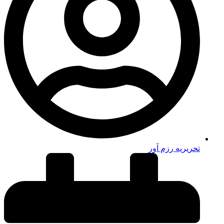
تحریریه رزم آور