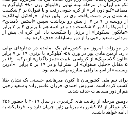
تکواندو ایران در مرحله نیمه نهایی رقابتهای وزن ۸۰+ کیلوگرم به
مصاف«کیو دون این» از کره جنوبی رفت و با قبول۵ بر ۴ شکست
به نشان برنز دست یافت. وی در اولین دیدار «رافائیل آیوکائف»
از روسیه را ۹ بر ۷ از پیش رو برداشت سپس «استفن لامبدین»
از آمریکا را ۸ بر ۷ شکست داد و در ادمه هم با برتری ۴ بر ۳ برابر
«مایکون سیکوئرا» از برزیل را شکست داد. این کره ای پیش از
مردانی، سعید رجبی را از دور مسابقات حذف کرده بود.
در مبارزات امروز تیم کشورمان یک نماینده در دیدارهای نهایی
دارد. آرمین هادی پور در وزن ۵۸- کیلوگرم با برتری ۱۹ بر ۷ برابر
«لئون گلاسنویک» از کرواسی، غیبت «دنیز داگدلن» از ترکیه، ۱۲ بر
۵ مقابل «خلیل صفوان» از استرالیا و در ۱۹ بر ۵ برابر «آدرین
ویسنته» از اسپانیا راهی مبارزه نهایی شده بود.
برای تیم ملی کشورمان تا کنون میرهاشم حسینی یک نشان طلا
کسب کرده است. سروش احمدی، فرزان عاشورزاده و سعید رجبی
هم از دور مسابقات حذف شدند.
دومین مرحله از رقابت های گرندپری در سال ۲۰۱۹ با حضور ۲۵۶
تکواندوکار از ۴۸ کشور به میزبانی ژاپن جریان دارد و تا فردا یکشنبه
ادامه خواهد داشت.