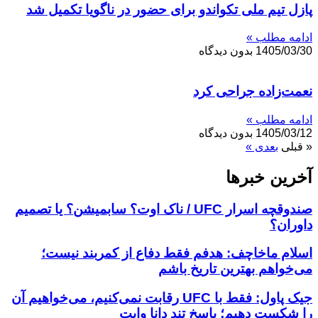
پازل تیم ملی تکواندو برای حضور در ناگویا تکمیل شد
ادامه مطلب »
1405/03/30
بدون دیدگاه
نعمت‌زاده جراحی کرد
ادامه مطلب »
1405/03/12
بدون دیدگاه
« قبلی
بعدی »
آخرین خبر‌‌ها
صندوقچه اسرار UFC / ناک اوت؟ سابمیشن؟ یا تصمیم
داوران؟
اسلام ماخاچف: هدفم فقط دفاع از کمربند نیست؛
می‌خواهم بهترین تاریخ باشم
جیک پاول: فقط با UFC رقابت نمی‌کنیم، می‌خواهیم آن
را شکست دهیم؛ پاسخ تند دانا وایت