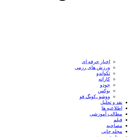
اخبار حرفه ای
ورزش های رزمی
تکواندو
کاراته
جودو
بوکس
ووشو ،کونگ فو
نقد و تحلیل
اطلاعیه ها
مطالب آموزشی
فیلم
مصاحبه
مجله چاپی