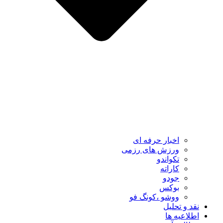
اخبار حرفه ای
ورزش های رزمی
تکواندو
کاراته
جودو
بوکس
ووشو ،کونگ فو
نقد و تحلیل
اطلاعیه ها