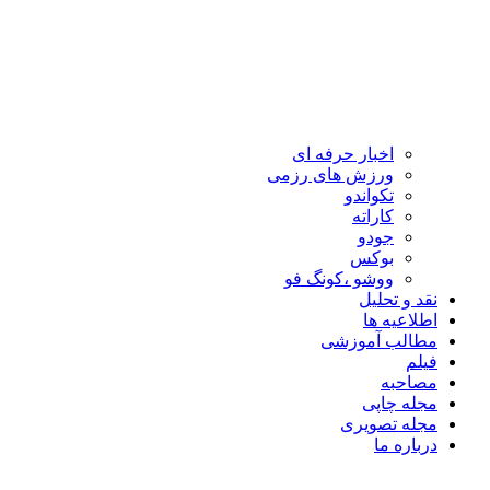
اخبار حرفه ای
ورزش های رزمی
تکواندو
کاراته
جودو
بوکس
ووشو ،کونگ فو
نقد و تحلیل
اطلاعیه ها
مطالب آموزشی
فیلم
مصاحبه
مجله چاپی
مجله تصویری
درباره ما