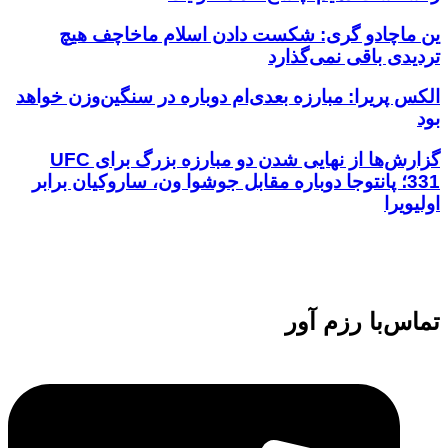
ین ماچادو گری: شکست دادن اسلام ماخاچف هیچ
تردیدی باقی نمی‌گذارد
الکس پریرا: مبارزه بعدی‌ام دوباره در سنگین‌وزن خواهد
بود
گزارش‌ها از نهایی شدن دو مبارزه بزرگ برای UFC
331؛ پانتوجا دوباره مقابل جوشوا ون، ساروکیان برابر
اولیویرا
تماس‌با رزم آور