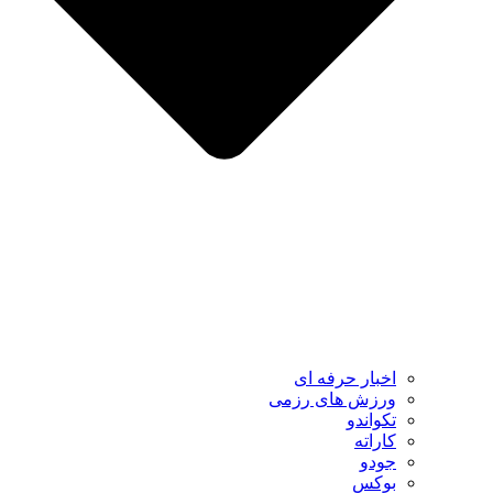
اخبار حرفه ای
ورزش های رزمی
تکواندو
کاراته
جودو
بوکس