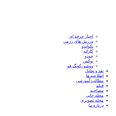
اخبار حرفه ای
ورزش های رزمی
تکواندو
کاراته
جودو
بوکس
ووشو ،کونگ فو
نقد و تحلیل
اطلاعیه ها
مطالب آموزشی
فیلم
مصاحبه
مجله چاپی
مجله تصویری
درباره ما