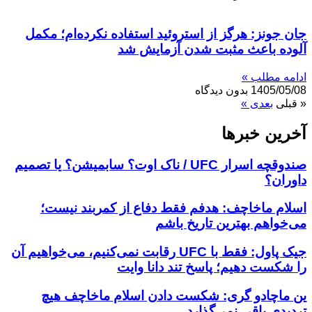
جان جونز: هرگز از استروئید استفاده نکرده‌ام؛ مکمل
آلوده باعث مثبت شدن آزمایش شد
ادامه مطلب »
1405/05/08
بدون دیدگاه
« قبلی
بعدی »
آخرین خبر‌‌ها
صندوقچه اسرار UFC / ناک اوت؟ سابمیشن؟ یا تصمیم
داوران؟
اسلام ماخاچف: هدفم فقط دفاع از کمربند نیست؛
می‌خواهم بهترین تاریخ باشم
جیک پاول: فقط با UFC رقابت نمی‌کنیم، می‌خواهیم آن
را شکست دهیم؛ پاسخ تند دانا وایت
ین ماچادو گری: شکست دادن اسلام ماخاچف هیچ
تردیدی باقی نمی‌گذارد