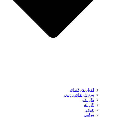
اخبار حرفه ای
ورزش های رزمی
تکواندو
کاراته
جودو
بوکس