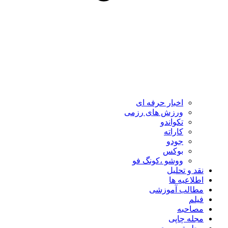
اخبار حرفه ای
ورزش های رزمی
تکواندو
کاراته
جودو
بوکس
ووشو ،کونگ فو
نقد و تحلیل
اطلاعیه ها
مطالب آموزشی
فیلم
مصاحبه
مجله چاپی