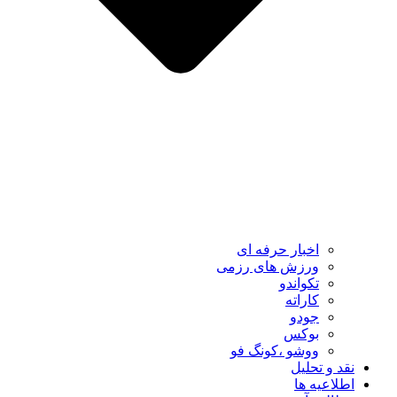
اخبار حرفه ای
ورزش های رزمی
تکواندو
کاراته
جودو
بوکس
ووشو ،کونگ فو
نقد و تحلیل
اطلاعیه ها