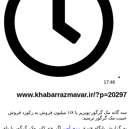
17:46
www.khabarrazmavar.ir/?p=20297
سه گانه مک گرگور-پویریر با ۱/۸ میلیون فروش به رکورد فروش
حبیب-مک گرگور نرسید‌.
به گزارش پایگاه خبری
رزم آور
، اگر چه کانر مک گرگور با پای