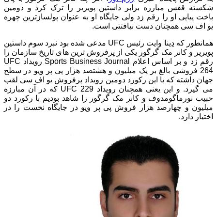
شکسته قفس مبارزه برابر داستین پویریر را ترک کرد و دومین
باخت پیاپی او را رقم زد ولی جایگاه او به عنوان پولسازترین چهره
یو اف سی همچنان دست نیافتنی است.
همانطور که دِینا وایت رئیس UFC مدعی شده بود نبرد سوم داستین
پویریر و کانر مک گرگور یکی از پرفروش ترین های تاریخ سازمان را
رقم زد و بر اساس اعلام Sports Business Journal رویداد UFC
264 فروشی بالغ بر یک میلیون و هشتصد هزار پی پر ویو در سطح
جهان داشته که با این رکورد دومین رویداد پرفروش یو اف سی لقب
می گیرد. و این یعنی همچنان رویداد UFC 229 که در آن مبارزه
حبیب نورماگومدوف و کانر مک گرگور را شاهد بودیم با رکورد دو
میلیون و چهارصد هزار فروش پی پر ویو در جایگاه نخست را در
اختیار دارد.