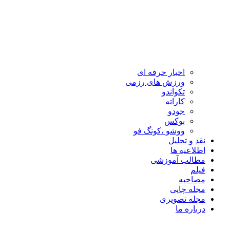
اخبار حرفه ای
ورزش های رزمی
تکواندو
کاراته
جودو
بوکس
ووشو ،کونگ فو
نقد و تحلیل
اطلاعیه ها
مطالب آموزشی
فیلم
مصاحبه
مجله چاپی
مجله تصویری
درباره ما