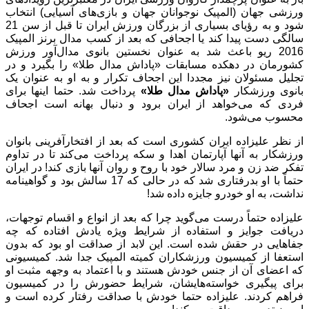
ورزشی جهان (المپیک نوجوانان جهان و بازی‌های آسیایی) انتخاب
شود و به رؤیای بسیاری از بزرگان ورزش ایران تا قبل از سن 21
سالگی دست پیدا کند یا اجحافی که بعد از کسب مدال برنز المپیک
2016 ریو باعث شد به عنوان نخستین بانوی مدال‌آور ورزش
کشورمان در دهکده مسابقات «پاداش مدال طلا» را بگیرد و در
تجلیل مسئولان نیز مجددا این اجحاف تکرار و به او به عنوان یک
بانوی ورزشکار
«پاداش مدال طلا»
پرداخت شد. حتما اینها برای
فردی که می‌خواهد از ایران برود و دنبال بهانه است اجحاف
محسوب می‌شود.
از نظر علیزاده ایران کشوری است که بعد از افتخارآفرینی بانوان
ورزشکار به آنها آپارتمان اهدا و سکه پرداخت می‌کند تا در تداوم
تفکر ضد زن و مرد سالار خود با روح و روان آنها بازی کند! در ایران
حتماً با او بدرفتاری شد که در حالی که 17 سالش بود و گواهینامه
نداشت، به او خودرو جایزه داده شد!
علیزاده حتماً درست می‌گوید چرا که بعد از انواع و اقسام توجهات،
دریافت جوایز و استفاده از شرایط ویژه‌ یادش افتاده که چه
جفاهایی در حقش شده است. این لابد از صداقت او بود که بدون
استعفا از کمیسیون ورزشکاران کمیته المپیک جدا شد. کمیسیونی
که اعضای آن از جنس خودش هستند و با اعتماد به وجهه مثبت او
برای پیگیری خواسته‌هایشان، شرایط حضورش را در کمیسیون
فراهم کردند. علیزاده حتما خودش با صداقت رفتار کرده است و