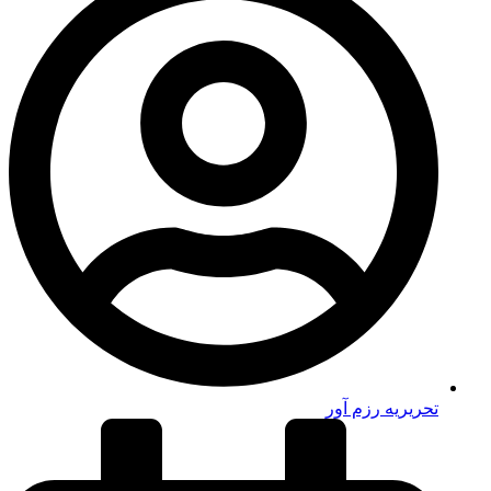
تحریریه رزم آور