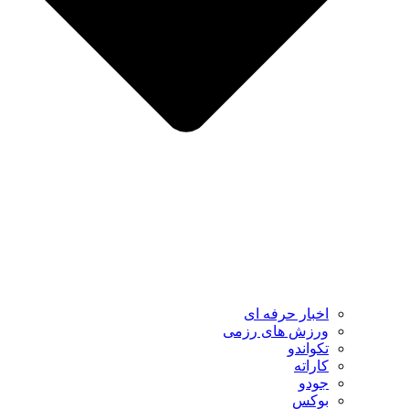
اخبار حرفه ای
ورزش های رزمی
تکواندو
کاراته
جودو
بوکس