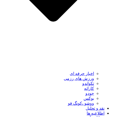
اخبار حرفه ای
ورزش های رزمی
تکواندو
کاراته
جودو
بوکس
ووشو ،کونگ فو
نقد و تحلیل
اطلاعیه ها