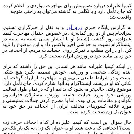
کیمیا علیزاده درباره تصمیمش برای مهاجرت مواردی را اعلام کرده
که جای تأمل دارد و با نگاهی به گذشته می‌توان به راحتی متوجه
واقعیت شد.
به گزارش پایگاه خبری
رزم آور
و به نقل از خبرگزاری تسنیم،
سرانجام پس از دو روز گمانه‌زنی در خصوص احتمال مهاجرت کیمیا
علیزاده، روز گذشته (شنبه) او با انتشار پستی شبیه به بیانیه در
اینستاگرام نسبت به حواشی اخیر واکنش داد و این موضوع را تایید
کرد. او در این مطلب با تمرکز روی احساسات مردم، از اجحاف در
حق زنانی مانند خود در ورزش ایران صحبت کرد.
در اینکه کیمیا علیزاده مانند هر انسانی این حق را داشته که برای
آینده زندگی شخصی و ورزشی خودش تصمیم بگیرد هیچ شکی
نیست و در شرایط طبیعی نمی‌توان به مهاجرت او ایراد گرفت، اما
نکاتی که او در پست اینستاگرام به آنها اشاره کرده، جای تأمل دارد.
موضوع وقتی جالب‌تر می‌شود که بدانیم او که در تمام طول فعالیت
ورزشی خود مورد حمایت جامعه ورزش، مسئولان فدراسیون
تکواندو و مقامات ایران بوده، اما با مطرح کردن جملات فمنیستی و
مورد علاقه کشورهای مخالف ایران، از اجحاف در حق خود به
عنوان یک زن صحبت کرده است.
حال سؤال این است که کیمیا علیزاده از کدام اجحاف حرف زده
است؟ اجحافی که باعث شده او به عنوان یک زن، نه یک بار بلکه دو
بار به عنوان پرچمدار کاروان ورزشی ایران در معتبرترین رویدادهای