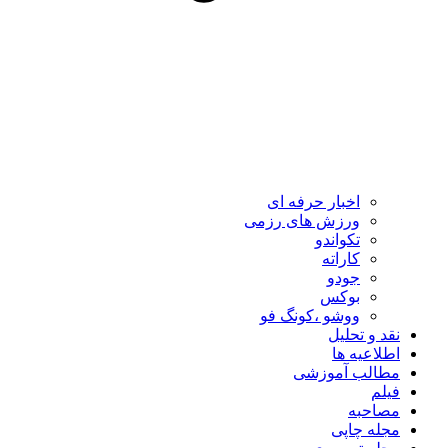
اخبار حرفه ای
ورزش های رزمی
تکواندو
کاراته
جودو
بوکس
ووشو ،کونگ فو
نقد و تحلیل
اطلاعیه ها
مطالب آموزشی
فیلم
مصاحبه
مجله چاپی