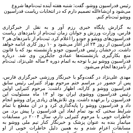
رئیس فدراسیون ووشو، گفت: شنبه هفته آینده ثبت‌نام‌ها شروع
می‌شود و ان‌شاءالله تصمیم دارم که در انتخابات ریاست فدراسیون
ووشو ثبت‌نام کنم.
به گزارش پایگاه خبری رزم آور و به نقل از خبرگزاری
فارس، وزارت ورزش و جوانان زمان ثبت‌نام از نامزدهای ریاست
فدراسیون‌های ووشو و جودو را اعلام کرد. ثبت‌نام از نامزدهای هر ۲
فدراسیون از روز ۲۴ آذر آغاز می‌شود و ۱۰ روز کاری ادامه خواهد
داشت. درخشان رئیس فدراسیون جودو بازنشسته بود که با قانون
منع بکارگیری بازنشسته‌ها عمادی جایگزین وی شد. درباره
فدراسیون ووشو نیز با توجه به اتمام دوره ۴ ساله علی‌نژاد، ثبت‌نام
از نامزدها انجام می‌شود.
مهدی علی‌نژاد در گفت‌
وگو
با خبرنگار ورزشی خبرگزاری فارس،
پس از حضور در مراسم ختم مرحوم بهزاد کتیرایی رئیس سابق
فدراسیون ووشو و کاراته، اظهار داشت: مرحوم کتیرایی اولین
رئیس فدراسیون ووشوی ایران بود او ۱۳ ماه مسئولیت این
فدراسیون را برعهده داشت. وی تلاش‌های زیادی برای ووشو انجام
داد و فدراسیون ووشو را پایه‌گذاری کرد و در آن مقطع با تمام
شرایط سختی که بود تمام ابعاد این فدراسیون را پیش برد. من
خاطرات خوبی با مرحوم کتیرایی دارم، سال ۲۰۰۴ در مسابقات
میانمار بنده به عنوان پزشک و خبرنگار کنار تیم ملی ووشو به
مسابقات اعزام شدم و به همین دلیل خاطرات خوبی از او