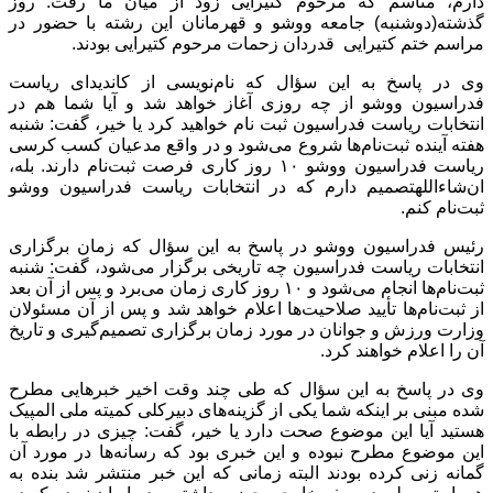
دارم،
متأسم
که مرحوم کتیرایی زود از میان ما رفت. روز
گذشته(دوشنبه) جامعه ووشو و قهرمانان این رشته با حضور در
مراسم ختم کتیرایی قدردان زحمات مرحوم کتیرایی بودند.
وی در پاسخ به این سؤال که نام‌نویسی از کاندیدای ریاست
فدراسیون ووشو از چه روزی آغاز خواهد شد و آیا شما هم در
انتخابات ریاست فدراسیون ثبت نام خواهید کرد یا خیر، گفت: شنبه
هفته آینده ثبت‌نام‌ها شروع می‌شود و در واقع مدعیان کسب کرسی
ریاست فدراسیون ووشو ۱۰ روز کاری فرصت ثبت‌نام دارند. بله‌،
ان‌
شاءالله
تصمیم دارم که در انتخابات ریاست فدراسیون ووشو
ثبت‌نام کنم.
رئیس فدراسیون ووشو در پاسخ به این سؤال که زمان برگزاری
انتخابات ریاست فدراسیون چه تاریخی برگزار می‌شود، گفت: شنبه
ثبت‌نام‌ها انجام می‌شود و ۱۰ روز کاری زمان می‌برد و پس از آن بعد
از ثبت‌نام‌ها تأیید صلاحیت‌ها اعلام خواهد شد و پس از آن مسئولان
وزارت ورزش و جوانان در مورد زمان برگزاری تصمیم‌گیری و تاریخ
آن را اعلام خواهند کرد.
وی در پاسخ به این سؤال که طی چند وقت اخیر خبرهایی مطرح
شده مبنی بر اینکه شما یکی از گزینه‌های دبیرکلی کمیته ملی المپیک
هستید آیا این موضوع صحت دارد یا خیر، گفت: چیزی در رابطه با
این موضوع مطرح نبوده و این خبری بود که رسانه‌ها در مورد آن
گمانه زنی کرده بودند البته زمانی که این خبر منتشر شد بنده به