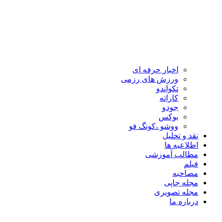
اخبار حرفه ای
ورزش های رزمی
تکواندو
کاراته
جودو
بوکس
ووشو ،کونگ فو
نقد و تحلیل
اطلاعیه ها
مطالب آموزشی
فیلم
مصاحبه
مجله چاپی
مجله تصویری
درباره ما