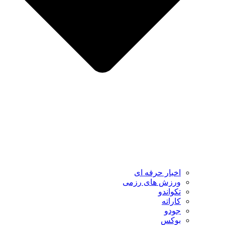
اخبار حرفه ای
ورزش های رزمی
تکواندو
کاراته
جودو
بوکس