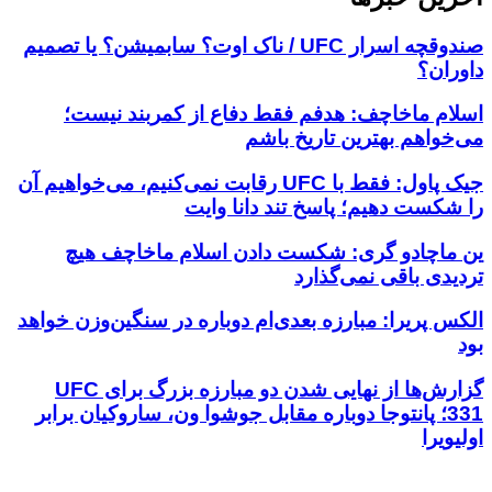
صندوقچه اسرار UFC / ناک اوت؟ سابمیشن؟ یا تصمیم
داوران؟
اسلام ماخاچف: هدفم فقط دفاع از کمربند نیست؛
می‌خواهم بهترین تاریخ باشم
جیک پاول: فقط با UFC رقابت نمی‌کنیم، می‌خواهیم آن
را شکست دهیم؛ پاسخ تند دانا وایت
ین ماچادو گری: شکست دادن اسلام ماخاچف هیچ
تردیدی باقی نمی‌گذارد
الکس پریرا: مبارزه بعدی‌ام دوباره در سنگین‌وزن خواهد
بود
گزارش‌ها از نهایی شدن دو مبارزه بزرگ برای UFC
331؛ پانتوجا دوباره مقابل جوشوا ون، ساروکیان برابر
اولیویرا