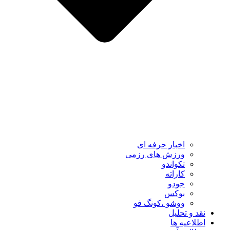
اخبار حرفه ای
ورزش های رزمی
تکواندو
کاراته
جودو
بوکس
ووشو ،کونگ فو
نقد و تحلیل
اطلاعیه ها