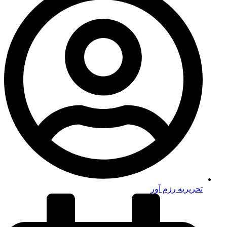
تحریریه رزم آور