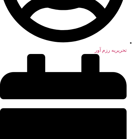
تحریریه رزم آور