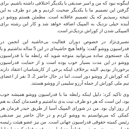
اینگونه نبود که من و امیر صدیقی با یکدیگر اختلافی داشته باشیم. برای
گرفتن این تصمیم ما با یکدیگر صحبت کردیم و هر دو طرف به این
نتیجه رسیدیم که یک تصمیم عاقلانه است. مطمئن هستم ووشو در
آینده خیلی نزدیک به المپیک اضافه خواهد شد و کار این رشته برای
المپیکی شدن از کوراش نزدیک‌تر است.
نصیری‌نژاد در خصوص دوران فعالیت بی‌حاشیه این انجمن در
فدراسیون ووشو گفت: واقعاً هیچ حاشیه‌ای در این 5 ساله نداشتیم و با
یک جستجوی ساده می‌توانید متوجه شوید که رابطه ما با فدراسیون
ووشو در این مدت بسیار خوب بوده است و از حمایت فدراسیون
برخوردار بودیم. البته برخلاف اینکه برخی از کارشناسان اعتقاد دارند
که کوراش از ووشو دور است، اما در حال حاضر 2، 3 نفر از اعضای
تیم ملی کوراش از جمله آرزو سلیمی از ووشو هستند.
وی تاکید کرد: دلیل اینکه رابطه ما با فدراسیون ووشو همیشه خوب
بود، این است که هر دو طرف نیت بدی نداشتیم و قصدمان کمک به هم
از روز اول بود. من در شورای المپیک آسیا از طریق حیدر فرمان هر
کمکی که می‌توانستم به ووشو کردم و در حال حاضر نیز صدیقی
رئیس کمیته حقوقی فدراسیون جهانی است. من نیز عضو هیئت رئیسه
فدراسیون ووشو هستم و قطعاً بعد از این نیز قصد قطع کردن ارتباط