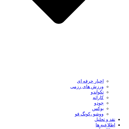
اخبار حرفه ای
ورزش های رزمی
تکواندو
کاراته
جودو
بوکس
ووشو ،کونگ فو
نقد و تحلیل
اطلاعیه ها