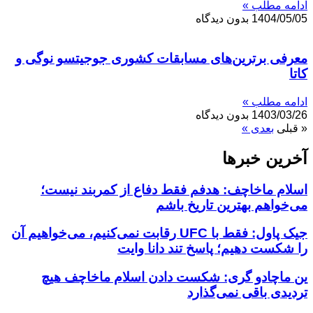
ادامه مطلب »
1404/05/05
بدون دیدگاه
معرفی برترین‌های مسابقات کشوری جوجیتسو نوگی و
کاتا
ادامه مطلب »
1403/03/26
بدون دیدگاه
« قبلی
بعدی »
آخرین خبر‌‌ها
اسلام ماخاچف: هدفم فقط دفاع از کمربند نیست؛
می‌خواهم بهترین تاریخ باشم
جیک پاول: فقط با UFC رقابت نمی‌کنیم، می‌خواهیم آن
را شکست دهیم؛ پاسخ تند دانا وایت
ین ماچادو گری: شکست دادن اسلام ماخاچف هیچ
تردیدی باقی نمی‌گذارد