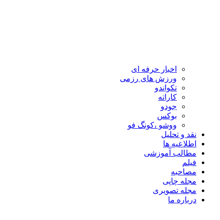
اخبار حرفه ای
ورزش های رزمی
تکواندو
کاراته
جودو
بوکس
ووشو ،کونگ فو
نقد و تحلیل
اطلاعیه ها
مطالب آموزشی
فیلم
مصاحبه
مجله چاپی
مجله تصویری
درباره ما