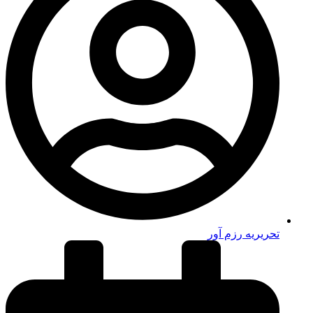
تحریریه رزم آور