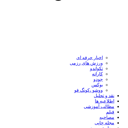
اخبار حرفه ای
ورزش های رزمی
تکواندو
کاراته
جودو
بوکس
ووشو ،کونگ فو
نقد و تحلیل
اطلاعیه ها
مطالب آموزشی
فیلم
مصاحبه
مجله چاپی