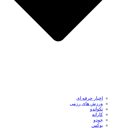
اخبار حرفه ای
ورزش های رزمی
تکواندو
کاراته
جودو
بوکس