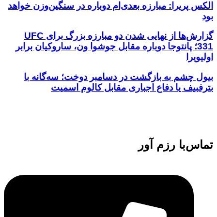
الکس پریرا: مبارزه بعدی‌ام دوباره در سنگین‌وزن خواهد
بود
گزارش‌ها از نهایی شدن دو مبارزه بزرگ برای UFC
331؛ پانتوجا دوباره مقابل جوشوا ون، ساروکیان برابر
اولیویرا
بیول چشم به بازگشت در دسامبر دوخت؛ سه‌گانه با
بترفبیف یا دفاع اجباری مقابل کالوم اسمیت
تماس‌با رزم آور