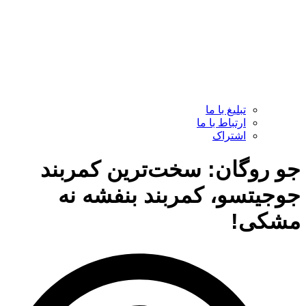
تبلیغ با ما
ارتباط با ما
اشتراک
جو روگان: سخت‌ترین کمربند
جوجیتسو، کمربند بنفشه نه
مشکی!