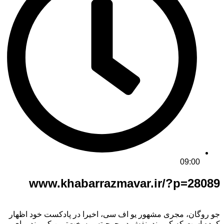
09:00
www.khabarrazmavar.ir/?p=28089
جو روگان، مجری مشهور یو اف سی، اخیرا در پادکست خود اظهار
کرده است که کمربند بنفش در جوجیتسو سخت‌ترین کمربند برای