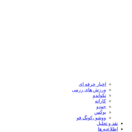
اخبار حرفه ای
ورزش های رزمی
تکواندو
کاراته
جودو
بوکس
ووشو ،کونگ فو
نقد و تحلیل
اطلاعیه ها