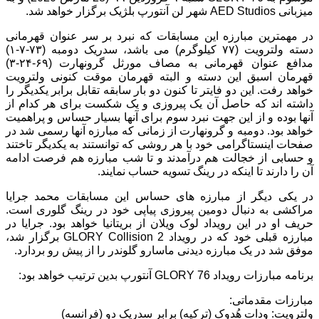
میزبانی AED Studios شهر لن آنتورپ بلژیک برگزار خواهد شد.
در مهمترین مبارزه این مسابقات که نبرد بر سر عنوان قهرمانی
دسته ولترویت (۷۷ کیلوگرم) می باشد، سدریک دومبه (۷۳-۷-۱)
مدافع عنوان قهرمانی به مصاف مورثل گرونهارت (۶۹-۲۴-۳)
قهرمان اسبق این دسته و البته قهرمان موقت کنونی ولترویت
خواهد رفت. این دو فایتر تا کنون دو بار سابقه تقابل برابر یکدیگر را
داشته اند که حاصل آن یک پیروزی و یک شکست برای هر کدام از
آنها بوده و از این جهت نبرد سوم برای آنها بسیار حساس و پراهمیت
خواهد بود. دومبه و گرونهارت از زمانی که مبارزه آنها رسمی شد در
صفحات اینستاگرامی خود با هر روشی که توانستند به یکدیگر تاختند
و حسابی از خجالت هم درآمدند و تا شب مبارزه هم فرصت ادامه
آن را دارند تا اینکه در رینگ تسویه حساب نمایند.
در یکی دیگر از مبارزه های حساس این مسابقات محمد جرایا
مراکشی به دنبال دومین پیروزی پیاپی خود در رینگ گلوری است.
حریف او در این رویداد لوک ویلان از بریتانیا خواهد بود. جرایا در
مبارزه قبلی خود که در رویداد GLORY Collision 2 برگزار شد،
موفق شد در یک مبارزه دیدنی ماسارو گلوندر را از پیش رو بردارد.
برنامه مبارزات رویداد GLORY 76 آنتورپ بدین ترتیب خواهد بود:
مبارزات مقدماتی:
ولترویت: وِدات هُدوک (ترکیه) برابر سدریک دو (فرانسه)