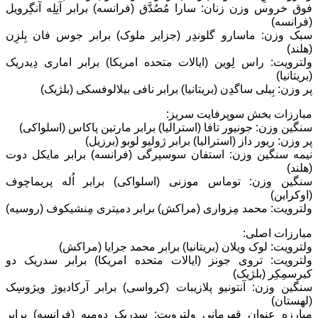
فوق خروس وزن زنان: سارا مُصُدَّق (فرانسه) برابر آنِلِه آنگِرویل
(فرانسه)
سبک وزن: ماسارو گلوندِر (جزایر ملوک) برابر جوس فان بِلزِن
(هلند)
ولترویت: راس لِوین (ایالات متحده امریکا) برابر اماری دِیدریک
(بریتانیا)
پر وزن: بِیلی ساگدِن (بریتانیا) برابر نافی بیلالوفسکی (بلژیک)
مبارزات بخش سوپرفایت سریز:
سنگین وزن: جونیور تافا (استرالیا) برابر مارتین پاکاس (اسلواکی)
پر وزن: ریور داز (استرالیا) برابر ژولیو لوبو (برزیل)
نیمه سنگین وزن: استفان سوسپرگی (فرانسه) برابر مایکل دوت
(هلند)
سنگین وزن: توماس موزنی (اسلواکی) برابر اُله پریماچوف
(اوکراین)
ولترویت: محمد مِزواری (مراکش) برابر دمیتری مِنشیکوف (روسیه)
مبارزات اصلی:
ولترویت: لوک ویلان (بریتانیا) برابر محمد جرایا (مراکش)
ولترویت: تروی جونز (ایالات متحده امریکا) برابر سدریک دو
کیرسمِکِر (بلژیک)
سنگین وزن: آنتونیو پلازیبات (کرواسی) برابر آرکادیوژ ویژوسِک
(لهستان)
مبارزه عنوان قهرمانی ولترویت: سدریک دومبه (فرانسه) برابر