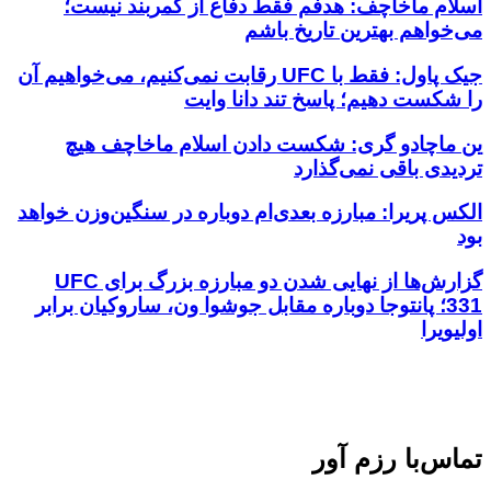
اسلام ماخاچف: هدفم فقط دفاع از کمربند نیست؛
می‌خواهم بهترین تاریخ باشم
جیک پاول: فقط با UFC رقابت نمی‌کنیم، می‌خواهیم آن
را شکست دهیم؛ پاسخ تند دانا وایت
ین ماچادو گری: شکست دادن اسلام ماخاچف هیچ
تردیدی باقی نمی‌گذارد
الکس پریرا: مبارزه بعدی‌ام دوباره در سنگین‌وزن خواهد
بود
گزارش‌ها از نهایی شدن دو مبارزه بزرگ برای UFC
331؛ پانتوجا دوباره مقابل جوشوا ون، ساروکیان برابر
اولیویرا
تماس‌با رزم آور