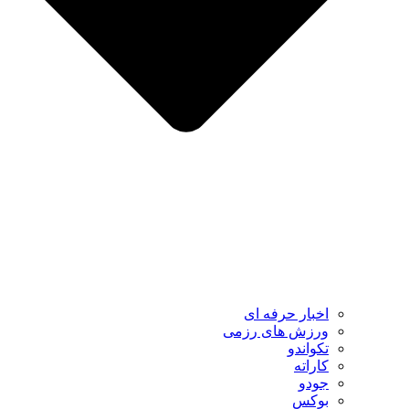
اخبار حرفه ای
ورزش های رزمی
تکواندو
کاراته
جودو
بوکس