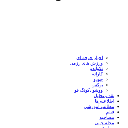
اخبار حرفه ای
ورزش های رزمی
تکواندو
کاراته
جودو
بوکس
ووشو ،کونگ فو
نقد و تحلیل
اطلاعیه ها
مطالب آموزشی
فیلم
مصاحبه
مجله چاپی