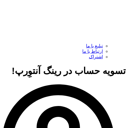
تبلیغ با ما
ارتباط با ما
اشتراک
تسویه حساب در رینگ آنتوِرپ!