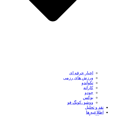
اخبار حرفه ای
ورزش های رزمی
تکواندو
کاراته
جودو
بوکس
ووشو ،کونگ فو
نقد و تحلیل
اطلاعیه ها