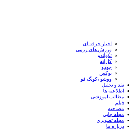
اخبار حرفه ای
ورزش های رزمی
تکواندو
کاراته
جودو
بوکس
ووشو ،کونگ فو
نقد و تحلیل
اطلاعیه ها
مطالب آموزشی
فیلم
مصاحبه
مجله چاپی
مجله تصویری
درباره ما