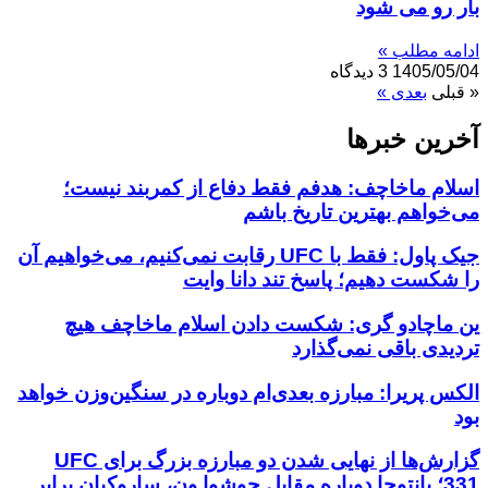
بار رو می ­شود
ادامه مطلب »
1405/05/04
3 دیدگاه
« قبلی
بعدی »
آخرین خبر‌‌ها
اسلام ماخاچف: هدفم فقط دفاع از کمربند نیست؛
می‌خواهم بهترین تاریخ باشم
جیک پاول: فقط با UFC رقابت نمی‌کنیم، می‌خواهیم آن
را شکست دهیم؛ پاسخ تند دانا وایت
ین ماچادو گری: شکست دادن اسلام ماخاچف هیچ
تردیدی باقی نمی‌گذارد
الکس پریرا: مبارزه بعدی‌ام دوباره در سنگین‌وزن خواهد
بود
گزارش‌ها از نهایی شدن دو مبارزه بزرگ برای UFC
331؛ پانتوجا دوباره مقابل جوشوا ون، ساروکیان برابر