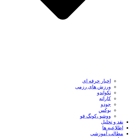
اخبار حرفه ای
ورزش های رزمی
تکواندو
کاراته
جودو
بوکس
ووشو ،کونگ فو
نقد و تحلیل
اطلاعیه ها
مطالب آموزشی