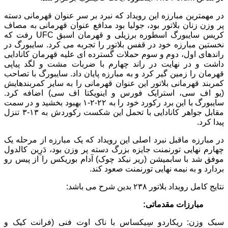
در مهمترین مبارزه این رویداد که نبرد بر سر عنوان قهرمانی دسته
پر وزن زنان بلاتور بود، جولیا بود مدافع عنوان قهرمانی به مصاف
کریس سایبورگ اسطوره برزیلی و قهرمان اسبق UFC رفت که
نخستین مبارزه خود در قفس بلاتور را تجربه می کرد. سایبورگ در
راندهای اول، دوم و سوم حملات گسترده ای علیه قهرمان کانادایی
داشت و در نهایت در راند چهارم با ضربات مشت و لگد پیاپی
قهرمان را زمین گیر کرد و به مبارزه پایان داد. سایبورگ با تصاحب
کمربند قهرمانی بلاتور این عنوان قهرمانی را به سایر کمربندهایش
(یو اف سی، استرایک فورس و اینویکتا اف سی) اضافه کرد.
سایبورگ با این برد رکورد خود را به ۲۲-۲-۱ بهبود بخشید و در سمت
مقابل جواهر کانادایی با تحمل این شکست رکوردش به ۱۳-۳ تنزل
پیدا کرد.
در مبارزه ماقبل نبرد اصلی این رویداد که یک مبارزه از مرحله یک
چهارم نهایی تورنمنت جایزه بزرگ دسته پر وزن بود، دَرِین کالدول
موفق شد با سابمیشن (ریر نیکد چوک) آدام بوریکس را از پیس رو
بردارد و به نیمه نهایی تورنمنت صعود کند.
نتایج کامل رویداد بلاتور ۲۳۸ بدین شرح می باشد:
مبارزات مقدماتی:
سبک وزن: ریکاردو سِیکساس با ناک اوت فنی (فرانت کیک و