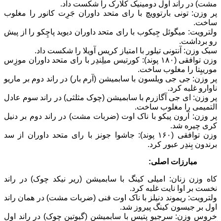
مشت) در راند اول دومینیک کلارک را شکست داد.
پر وزن: تونی بارتوویچ با رای متحد داوران جَرِت کانور را مغلوب
ساخت.
ولترویت: میگوئل جِیکوب با رای متحد داوران دیوید پاچِکو را از پیش
رو برداشت.
سبک وزن: آنتونی تیلور با امتیاز کریس آویلا را شکست داد.
وزن توافقی (۱۸۰ پوند): کورتیس میلِندِر با رای متحد داوران موزِس
مورییِتا را مغلوب ساخت.
پر وزن: جی جی ویلسون با سابمیشن (آرم بار) در راند دوم بر ماریو
ناوارو غلبه کرد.
پر وزن: ای جی آگازرم با سابمیشن (چوک مثلثی) در راند سوم عادل
التمیمی را مغلوب ساخت.
پر وزن: آرون پیکو با ناک اوت (ضربات مشت) در راند دوم بر دنیل
کری چیره شد.
وزن توافقی (۱۶۰ پوند): جاشوا جونز با رای متحد داوران از سد
برندون بِندِر عبور کرد.
مبارزات اصلی:
کاه وزن زنان: امیلی کینگ با سابمیشن (ریر نیکد چوک) در راند
نخست بر اوا نایت غلبه کرد.
ولترویت: ریموند دنیلز با ناک اوت فنی (ضربات مشت) در همان راند
اول بر جیسون کینگ پیروز شد.
خروس وزن: سرجیو پتیس با سابمیشن (گیوتین چوک) در راند اول