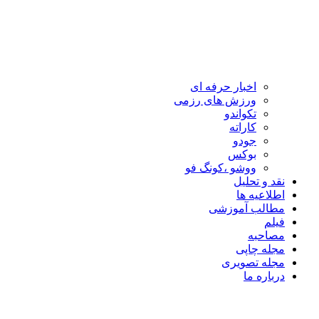
اخبار حرفه ای
ورزش های رزمی
تکواندو
کاراته
جودو
بوکس
ووشو ،کونگ فو
نقد و تحلیل
اطلاعیه ها
مطالب آموزشی
فیلم
مصاحبه
مجله چاپی
مجله تصویری
درباره ما