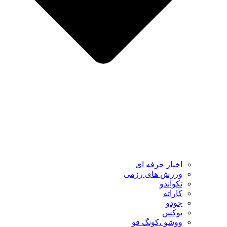
اخبار حرفه ای
ورزش های رزمی
تکواندو
کاراته
جودو
بوکس
ووشو ،کونگ فو