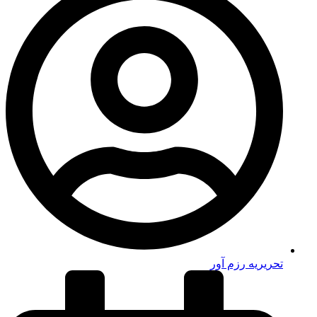
تحریریه رزم آور