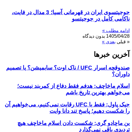
جوجیتسوی ایران در قهرمانی آسیا؛ 3 مدال در فایت،
ناکامی کامل در جوجیتسو
ادامه مطلب »
1405/04/28
بدون دیدگاه
« قبلی
بعدی »
آخرین خبر‌‌ها
صندوقچه اسرار UFC / ناک اوت؟ سابمیشن؟ یا تصمیم
داوران؟
اسلام ماخاچف: هدفم فقط دفاع از کمربند نیست؛
می‌خواهم بهترین تاریخ باشم
جیک پاول: فقط با UFC رقابت نمی‌کنیم، می‌خواهیم آن
را شکست دهیم؛ پاسخ تند دانا وایت
ین ماچادو گری: شکست دادن اسلام ماخاچف هیچ
تردیدی باقی نمی‌گذارد