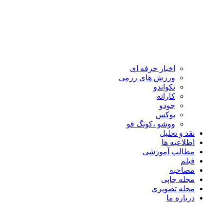
اخبار حرفه ای
ورزش های رزمی
تکواندو
کاراته
جودو
بوکس
ووشو ،کونگ فو
نقد و تحلیل
اطلاعیه ها
مطالب آموزشی
فیلم
مصاحبه
مجله چاپی
مجله تصویری
درباره ما