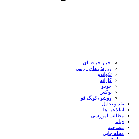
اخبار حرفه ای
ورزش های رزمی
تکواندو
کاراته
جودو
بوکس
ووشو ،کونگ فو
نقد و تحلیل
اطلاعیه ها
مطالب آموزشی
فیلم
مصاحبه
مجله چاپی