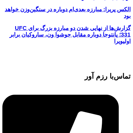
الکس پریرا: مبارزه بعدی‌ام دوباره در سنگین‌وزن خواهد
بود
گزارش‌ها از نهایی شدن دو مبارزه بزرگ برای UFC
331؛ پانتوجا دوباره مقابل جوشوا ون، ساروکیان برابر
اولیویرا
تماس‌با رزم آور