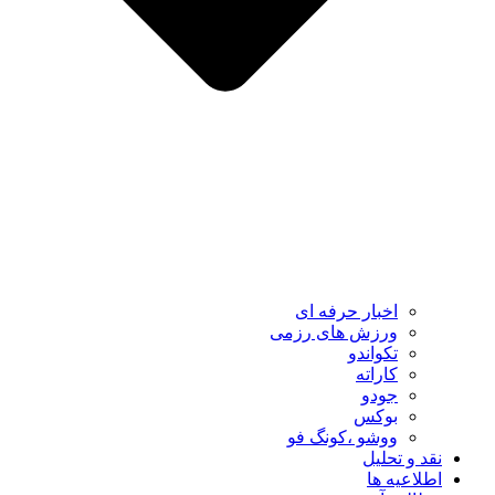
اخبار حرفه ای
ورزش های رزمی
تکواندو
کاراته
جودو
بوکس
ووشو ،کونگ فو
نقد و تحلیل
اطلاعیه ها