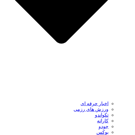
اخبار حرفه ای
ورزش های رزمی
تکواندو
کاراته
جودو
بوکس