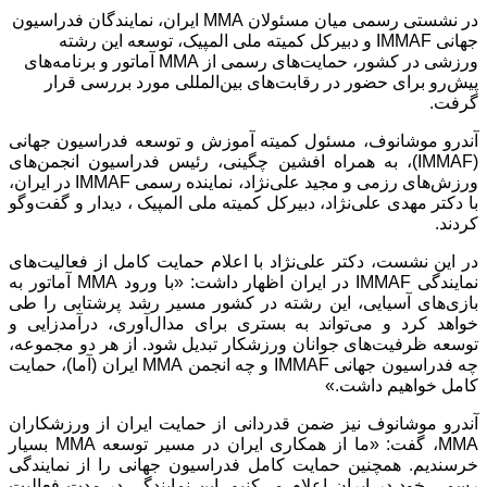
در نشستی رسمی میان مسئولان MMA ایران، نمایندگان فدراسیون
جهانی IMMAF و دبیرکل کمیته ملی المپیک، توسعه این رشته
ورزشی در کشور، حمایت‌های رسمی از MMA آماتور و برنامه‌های
پیش‌رو برای حضور در رقابت‌های بین‌المللی مورد بررسی قرار
گرفت.
آندرو موشانوف، مسئول کمیته آموزش و توسعه فدراسیون جهانی
(IMMAF)، به همراه افشین چگینی، رئیس فدراسیون انجمن‌های
ورزش‌های رزمی و مجید علی‌نژاد، نماینده رسمی IMMAF در ایران،
با دکتر مهدی علی‌نژاد، دبیرکل کمیته ملی المپیک ، دیدار و گفت‌وگو
کردند.
در این نشست، دکتر علی‌نژاد با اعلام حمایت کامل از فعالیت‌های
نمایندگی IMMAF در ایران اظهار داشت: «با ورود MMA آماتور به
بازی‌های آسیایی، این رشته در کشور مسیر رشد پرشتابی را طی
خواهد کرد و می‌تواند به بستری برای مدال‌آوری، درآمدزایی و
توسعه ظرفیت‌های جوانان ورزشکار تبدیل شود. از هر دو مجموعه،
چه فدراسیون جهانی IMMAF و چه انجمن MMA ایران (آما)، حمایت
کامل خواهیم داشت.»
آندرو موشانوف نیز ضمن قدردانی از حمایت ایران از ورزشکاران
MMA، گفت: «ما از همکاری ایران در مسیر توسعه MMA بسیار
خرسندیم. همچنین حمایت کامل فدراسیون جهانی را از نمایندگی
رسمی خود در ایران اعلام می‌کنیم. این نمایندگی در مدت فعالیت