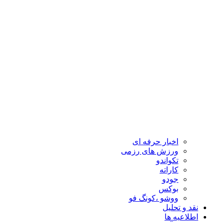
اخبار حرفه ای
ورزش های رزمی
تکواندو
کاراته
جودو
بوکس
ووشو ،کونگ فو
نقد و تحلیل
اطلاعیه ها