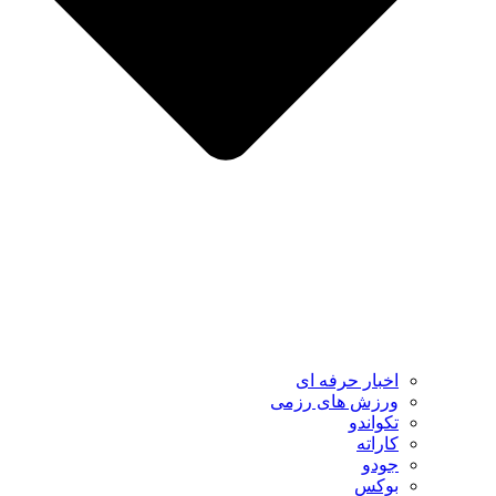
اخبار حرفه ای
ورزش های رزمی
تکواندو
کاراته
جودو
بوکس