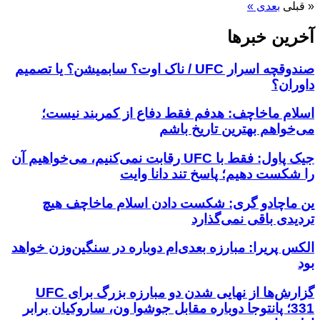
« قبلی
بعدی »
آخرین خبر‌‌ها
صندوقچه اسرار UFC / ناک اوت؟ سابمیشن؟ یا تصمیم
داوران؟
اسلام ماخاچف: هدفم فقط دفاع از کمربند نیست؛
می‌خواهم بهترین تاریخ باشم
جیک پاول: فقط با UFC رقابت نمی‌کنیم، می‌خواهیم آن
را شکست دهیم؛ پاسخ تند دانا وایت
ین ماچادو گری: شکست دادن اسلام ماخاچف هیچ
تردیدی باقی نمی‌گذارد
الکس پریرا: مبارزه بعدی‌ام دوباره در سنگین‌وزن خواهد
بود
گزارش‌ها از نهایی شدن دو مبارزه بزرگ برای UFC
331؛ پانتوجا دوباره مقابل جوشوا ون، ساروکیان برابر