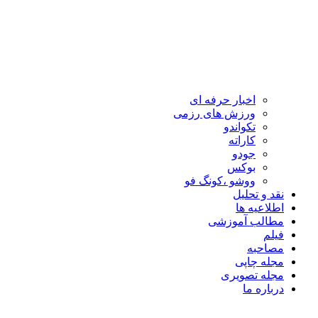
اخبار حرفه ای
ورزش های رزمی
تکواندو
کاراته
جودو
بوکس
ووشو ،کونگ فو
نقد و تحلیل
اطلاعیه ها
مطالب آموزشی
فیلم
مصاحبه
مجله چاپی
مجله تصویری
درباره ما