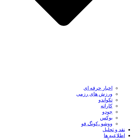
اخبار حرفه ای
ورزش های رزمی
تکواندو
کاراته
جودو
بوکس
ووشو ،کونگ فو
نقد و تحلیل
اطلاعیه ها