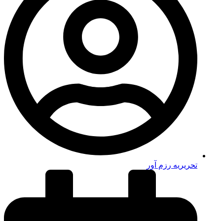
تحریریه رزم آور