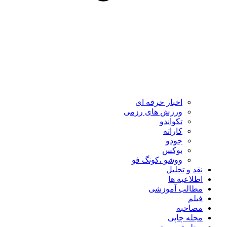
اخبار حرفه ای
ورزش های رزمی
تکواندو
کاراته
جودو
بوکس
ووشو ،کونگ فو
نقد و تحلیل
اطلاعیه ها
مطالب آموزشی
فیلم
مصاحبه
مجله چاپی