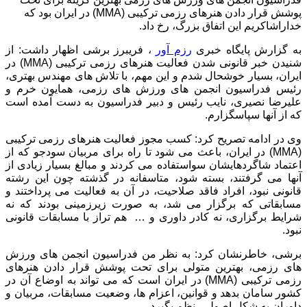
پوشش قرار دادن هنرهای رزمی ترکیبی (MMA) در ایران بود که
خداراشاکریم این اتفاق بزرگ، رخ داد.
به گزارش پایگاه خبری
رزم آور
، فریبرز برشی اظهار داشت: از
شنیدن خبر قانونی شدن فعالیت هنرهای رزمی ترکیبی (MMA) در
ایران، بسیار خوشحال شدم و این مهم، با تلاش های مهندس بهتری،
رئیس فدراسیون انجمن های ورزش های رزمی، همایون خرم و
علیرضا نصیری، نایب رئیس و دبیر فدراسیون به دست آمده است
که از آنها سپاسگزارم.
وی در ادامه تصریح کرد: کسب مجوز فعالیت هنرهای رزمی ترکیبی
(MMA) در ایران، باعث می شود تا راه برای مربیان سودجو که از
اعتماد شاگردهایشان سواستفاده می کردند و مبالغ بسیار زیادی از
آنها می گرفتند، بسته شود، متاسفانه در گذشته چون این رشته
قانونی نبود، افراد فاقد صلاحیت، در آن به فعالیت می پرداختند و
مسابقاتی که برگزار می شد، به صورت زیرزمینی بودند که نه
شرایط برگزاری، نه کادر داوری و … هم تراز با مسابقات قانونی
نبود.
برشی، خاطرنشان کرد: به نظر من فدراسیون انجمن های ورزش
های رزمی، بهترین متولی برای تحت پوشش قرار دادن هنرهای
رزمی ترکیبی (MMA) در ایران است که می تواند به اوضاع آن در
کشور سامان بدهد و قوانین، اعزام ها، وضعیت مسابقات، مربیان و
داوران به شکل اصولی، نظم بگیرد.