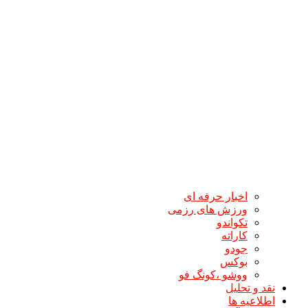
اخبار حرفه ای
ورزش های رزمی
تکواندو
کاراته
جودو
بوکس
ووشو ،کونگ فو
نقد و تحلیل
اطلاعیه ها