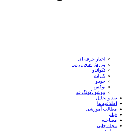
اخبار حرفه ای
ورزش های رزمی
تکواندو
کاراته
جودو
بوکس
ووشو ،کونگ فو
نقد و تحلیل
اطلاعیه ها
مطالب آموزشی
فیلم
مصاحبه
مجله چاپی