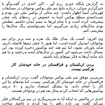
به گزارش پایگاه خبری رزم آور ، اکبر احدی در گفت‌وگو با
خبرگزاری میزان، درباره نتایج تیم ملی بوکس نوجوانان در مسابقات
قهرمانی آسیا اظهار داشت: چند سالی از بوکس ملی دور بودم و
نمی‌دانستم سطح بوکس آسیا به خصوص در رده‌های پایه چقدر
پیشرفت کرده است و با تمام این‌ها به تیمم ایمان داشتم. مطمئن
بودم مدال‌های زیادی می‌گیریم، اما نمی‌توانستم رنگ مدال‌ها را
پیش‌بینی کنم.
وی افزود: کسب یک مدال طلا، یک نقره و سه برنز برای تیم
نوجوانان امیدوار کننده است، اما هنوز با خیلی تیم‌ها فاصله داریم.
شاید باورتان نشود، اما تیم هند چند بوکسور ذخیره آورده بود. این
مسائل باعث می‌شود این کشور در سال‌های آینده بدرخشد و ما هم
باید مانند آن‌ها به فکر تیم‌های پایه باشیم.
بردن ازبکستان و قزاقستان در خانه خودشان کار
هرکسی نیست
سرمربی موفق تیم ملی بوکس نوجوانان گفت: بردن ازبکستان و
قزاقستان در خانه خودشان کار هرکسی نیست، اما بچه‌های ما این
کار را انجام دادند. ما مشکل استعداد نداریم و ۸۰ درصد
بوکسور‌هایی که انتخاب کردم سال بعد هم در نوجوانان هستند.
احدی در واکنش به اینکه آیا به سرمربیگری در تیم بزرگسالان فکر
می‌کند گفت: من تازه راهم را پیدا کردم و عاشق ساخت