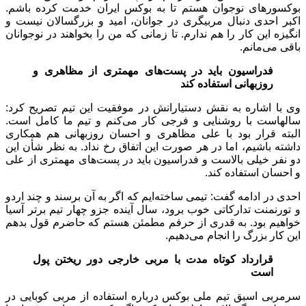
بوکسور‌های نوجوان هستم تا به بوکس ایران خدمت کرده باشم.
اکبر احدی دنبال مربیگری در جوانان، امید و بزرگسالان نیست و
انگیزه این کار را هم ندارم. تا زمانی که من را بخواهند در نوجوانان
باقی می‌مانم.
فدراسیون باید در پست‌های مهمتری از مظاهری و
روزبهانی استفاده کند
وی با اشاره به نقش دستیارانش در موفقیت این تیم تصریح کرد:
سالهاست با روشنایی و فرجی کار می‌کنم و تیم ما کامل است.
البته قرار بود با علی مظاهری و احسان روزبهانی هم همکاری
داشته باشیم، اما در هر صورت این اتفاق رخ نداد. به نظر شأن این
دو نفر خیلی بالاست و فدراسیون باید در پست‌های مهمتری از علی
و احسان استفاده کند.
احدی در ادامه گفت: تیمی ساخته‌ایم که اگر به آن برسند و چند اردو
و تورنمنت تدارکاتی خوب برود، سال آینده جزو چهار تیم برتر آسیا
خواهیم بود. به قدری از حرفم مطمئن هستم که حاضرم قول بدهم
این کار بزرگ را انجام می‌دهیم.
قرارداد کوتاه مدت با مربی خارجی دور ریختن پول
است
سرمربی اسبق تیم ملی بوکس درباره استفاده از مربی کوبایی در