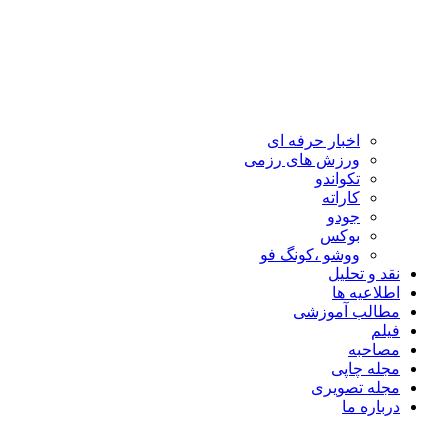
اخبار حرفه ای
ورزش های رزمی
تکواندو
کاراته
جودو
بوکس
ووشو ،کونگ فو
نقد و تحلیل
اطلاعیه ها
مطالب آموزشی
فیلم
مصاحبه
مجله چاپی
مجله تصویری
درباره ما