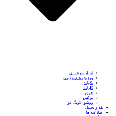
اخبار حرفه ای
ورزش های رزمی
تکواندو
کاراته
جودو
بوکس
ووشو ،کونگ فو
نقد و تحلیل
اطلاعیه ها