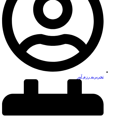
تحریریه رزم آور