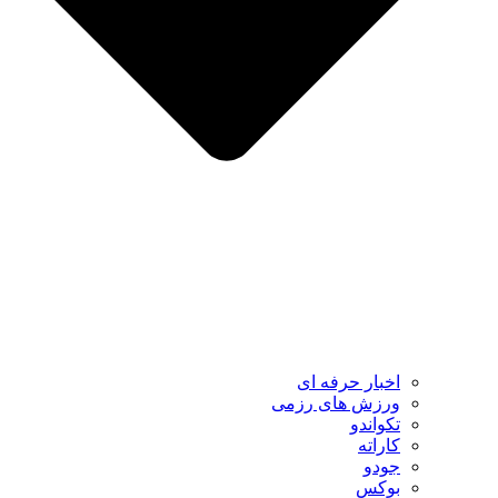
اخبار حرفه ای
ورزش های رزمی
تکواندو
کاراته
جودو
بوکس