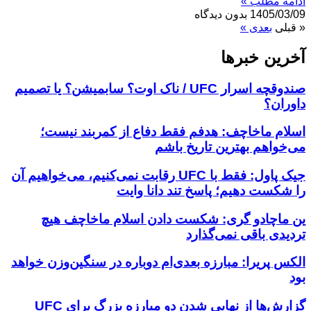
ادامه مطلب »
1405/03/09
بدون دیدگاه
« قبلی
بعدی »
آخرین خبر‌‌ها
صندوقچه اسرار UFC / ناک اوت؟ سابمیشن؟ یا تصمیم
داوران؟
اسلام ماخاچف: هدفم فقط دفاع از کمربند نیست؛
می‌خواهم بهترین تاریخ باشم
جیک پاول: فقط با UFC رقابت نمی‌کنیم، می‌خواهیم آن
را شکست دهیم؛ پاسخ تند دانا وایت
ین ماچادو گری: شکست دادن اسلام ماخاچف هیچ
تردیدی باقی نمی‌گذارد
الکس پریرا: مبارزه بعدی‌ام دوباره در سنگین‌وزن خواهد
بود
گزارش‌ها از نهایی شدن دو مبارزه بزرگ برای UFC