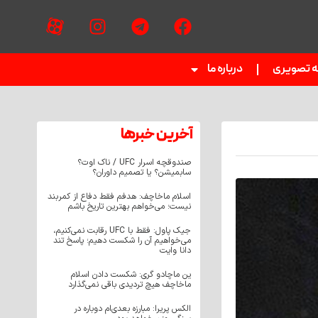
ه تصویری
درباره ما
آخرین خبر‌‌ها
صندوقچه اسرار UFC / ناک اوت؟
سابمیشن؟ یا تصمیم داوران؟
اسلام ماخاچف: هدفم فقط دفاع از کمربند
نیست؛ می‌خواهم بهترین تاریخ باشم
جیک پاول: فقط با UFC رقابت نمی‌کنیم،
می‌خواهیم آن را شکست دهیم؛ پاسخ تند
دانا وایت
ین ماچادو گری: شکست دادن اسلام
ماخاچف هیچ تردیدی باقی نمی‌گذارد
الکس پریرا: مبارزه بعدی‌ام دوباره در