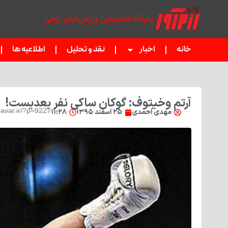
پایگاه تخصصی ورزش‌های رزمی
خانه
اخبار
نقد و تحلیل
اطلاعیه ها
آرتم وخیتوف: گوکان ساکی نفر بعدیست!
var.ir/?p=9227
مهدی احمدی
۲۵ اسفند ۱۳۹۵
۱۱:۲۸