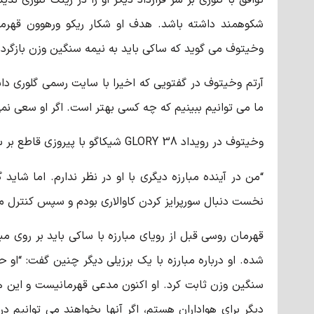
شکوهمند داشته باشد. هدف او شکار ریکو ورهوون قهرم
وخیتوف می گوید که ساکی باید به نیمه سنگین وزن بازگردد 
آرتم وخیتوف در گفتویی که اخیرا با سایت رسمی گلوری د
ما می توانیم ببینیم که چه کسی بهتر است. اگر او سعی نمی 
وخیتوف در رویداد GLORY 38 شیکاگو با پیروزی قاطع بر سائولو کاوالاری برزیلی بار دیگر از قهرمانی خود دفاع کرد. او درباره این مبارزه چنین گفت:
“من در آینده مبارزه دیگری با او در نظر ندارم. اما شاید 
نخست دنبال سورپرایز کردن کاوالاری بودم و سپس کنترل مب
قهرمان روسی قبل از رویای مبارزه با ساکی باید بر روی م
شده. او درباره مبارزه با یک برزیلی دیگر چنین گفت: “او 
سنگین وزن ثابت کرد. او اکنون مدعی قهرمانیست و این هی
دیگر برای هواداران هستم، اگر آنها بخواهند می توانیم د