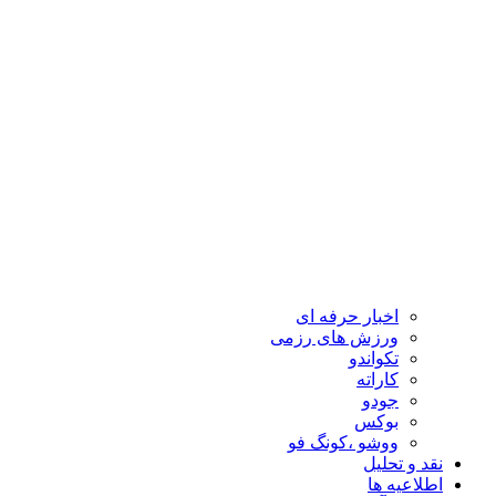
اخبار حرفه ای
ورزش های رزمی
تکواندو
کاراته
جودو
بوکس
ووشو ،کونگ فو
نقد و تحلیل
اطلاعیه ها