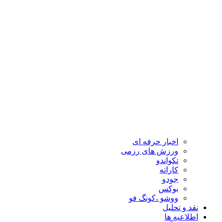
اخبار حرفه ای
ورزش های رزمی
تکواندو
کاراته
جودو
بوکس
ووشو ،کونگ فو
نقد و تحلیل
اطلاعیه ها