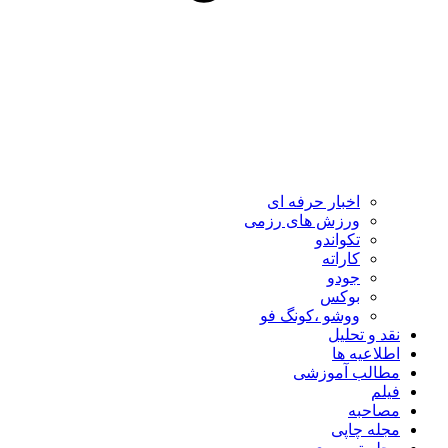
اخبار حرفه ای
ورزش های رزمی
تکواندو
کاراته
جودو
بوکس
ووشو ،کونگ فو
نقد و تحلیل
اطلاعیه ها
مطالب آموزشی
فیلم
مصاحبه
مجله چاپی