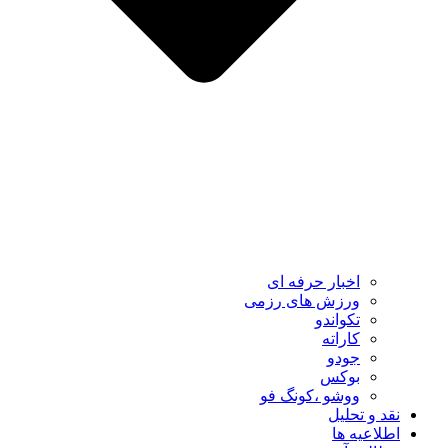
اخبار حرفه ای
ورزش های رزمی
تکواندو
کاراته
جودو
بوکس
ووشو ،کونگ فو
نقد و تحلیل
اطلاعیه ها