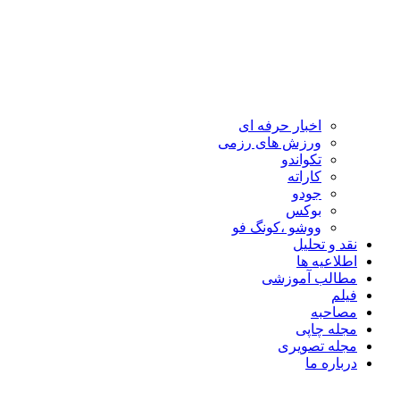
اخبار حرفه ای
ورزش های رزمی
تکواندو
کاراته
جودو
بوکس
ووشو ،کونگ فو
نقد و تحلیل
اطلاعیه ها
مطالب آموزشی
فیلم
مصاحبه
مجله چاپی
مجله تصویری
درباره ما