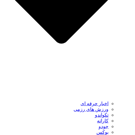
اخبار حرفه ای
ورزش های رزمی
تکواندو
کاراته
جودو
بوکس