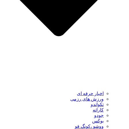
اخبار حرفه ای
ورزش های رزمی
تکواندو
کاراته
جودو
بوکس
ووشو ،کونگ فو