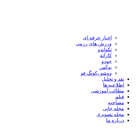
اخبار حرفه ای
ورزش های رزمی
تکواندو
کاراته
جودو
بوکس
ووشو ،کونگ فو
نقد و تحلیل
اطلاعیه ها
مطالب آموزشی
فیلم
مصاحبه
مجله چاپی
مجله تصویری
درباره ما