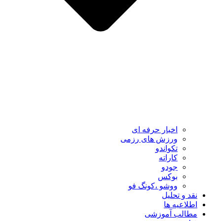
اخبار حرفه ای
ورزش های رزمی
تکواندو
کاراته
جودو
بوکس
ووشو ،کونگ فو
نقد و تحلیل
اطلاعیه ها
مطالب آموزشی