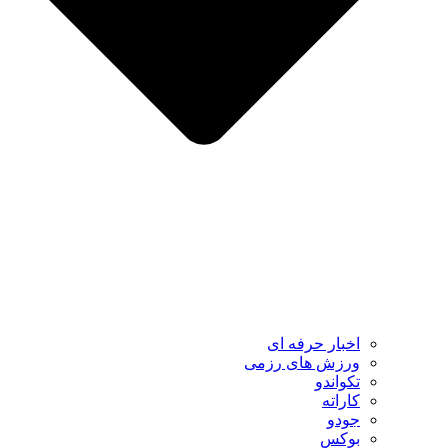
اخبار حرفه ای
ورزش های رزمی
تکواندو
کاراته
جودو
بوکس