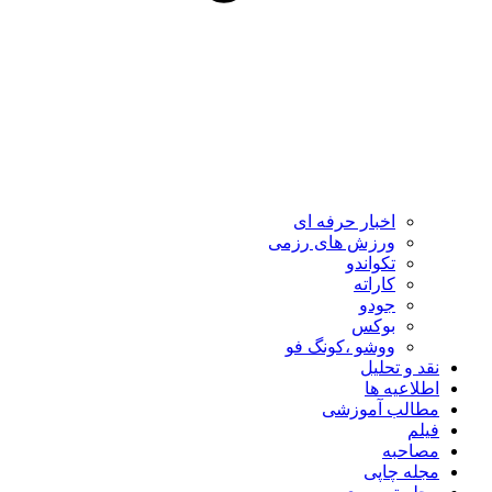
اخبار حرفه ای
ورزش های رزمی
تکواندو
کاراته
جودو
بوکس
ووشو ،کونگ فو
نقد و تحلیل
اطلاعیه ها
مطالب آموزشی
فیلم
مصاحبه
مجله چاپی