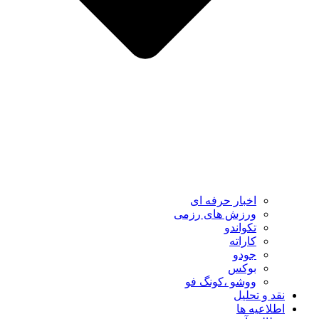
اخبار حرفه ای
ورزش های رزمی
تکواندو
کاراته
جودو
بوکس
ووشو ،کونگ فو
نقد و تحلیل
اطلاعیه ها