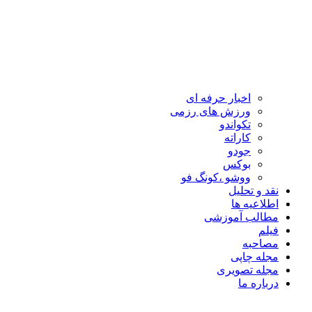
اخبار حرفه ای
ورزش های رزمی
تکواندو
کاراته
جودو
بوکس
ووشو ،کونگ فو
نقد و تحلیل
اطلاعیه ها
مطالب آموزشی
فیلم
مصاحبه
مجله چاپی
مجله تصویری
درباره ما