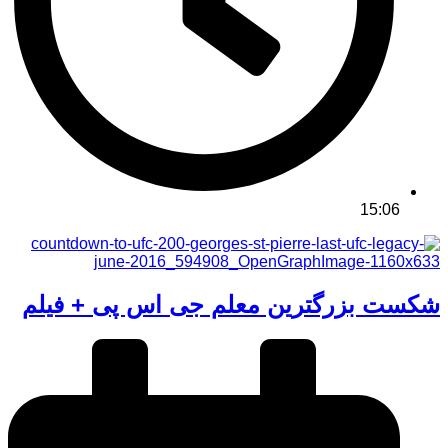
15:06
شکست بزرگترین معلم جی اس پی + فیلم