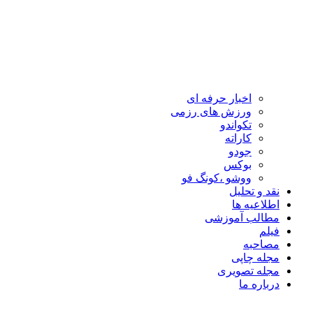
اخبار حرفه ای
ورزش های رزمی
تکواندو
کاراته
جودو
بوکس
ووشو ،کونگ فو
نقد و تحلیل
اطلاعیه ها
مطالب آموزشی
فیلم
مصاحبه
مجله چاپی
مجله تصویری
درباره ما