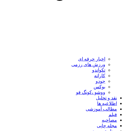
اخبار حرفه ای
ورزش های رزمی
تکواندو
کاراته
جودو
بوکس
ووشو ،کونگ فو
نقد و تحلیل
اطلاعیه ها
مطالب آموزشی
فیلم
مصاحبه
مجله چاپی