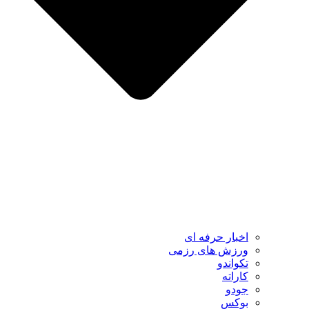
اخبار حرفه ای
ورزش های رزمی
تکواندو
کاراته
جودو
بوکس