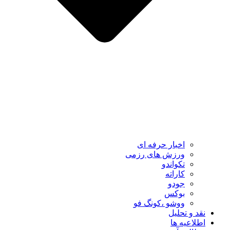
اخبار حرفه ای
ورزش های رزمی
تکواندو
کاراته
جودو
بوکس
ووشو ،کونگ فو
نقد و تحلیل
اطلاعیه ها