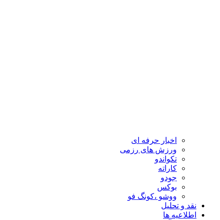
اخبار حرفه ای
ورزش های رزمی
تکواندو
کاراته
جودو
بوکس
ووشو ،کونگ فو
نقد و تحلیل
اطلاعیه ها