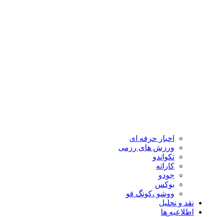
اخبار حرفه ای
ورزش های رزمی
تکواندو
کاراته
جودو
بوکس
ووشو ،کونگ فو
نقد و تحلیل
اطلاعیه ها