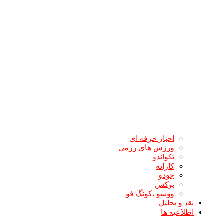
اخبار حرفه ای
ورزش های رزمی
تکواندو
کاراته
جودو
بوکس
ووشو ،کونگ فو
نقد و تحلیل
اطلاعیه ها