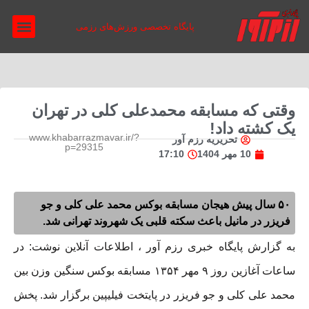
پایگاه تخصصی ورزش‌های رزمی
درباره ما
مجله چاپی
نقد و تحلیل
مجله تصو
مطالب آمو
وقتی که مسابقه محمدعلی کلی در تهران
یک کشته داد!
www.khabarrazmavar.ir/?
تحریریه رزم آور
p=29315
10 مهر 1404
17:10
۵۰ سال پیش هیجان مسابقه بوکس محمد علی کلی و جو
فریزر در مانیل باعث سکته قلبی یک شهروند تهرانی شد.
به گزارش پایگاه خبری رزم آور ، اطلاعات آنلاین نوشت: در
ساعات آغازین روز ۹ مهر ۱۳۵۴ مسابقه بوکس سنگین وزن بین
محمد علی کلی و جو فریزر در پایتخت فیلیپین برگزار شد. پخش