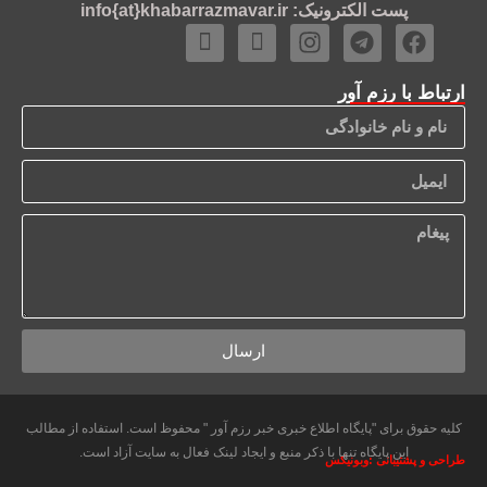
پست الکترونیک: info{at}khabarrazmavar.ir
ارتباط با رزم آور
ارسال
کلیه حقوق برای "پایگاه اطلاع خبری خبر رزم آور " محفوظ است. استفاده از مطالب
این پایگاه تنها با ذکر منبع و ایجاد لینک فعال به سایت آزاد است.
طراحی و پشتیبانی :وبونیکس