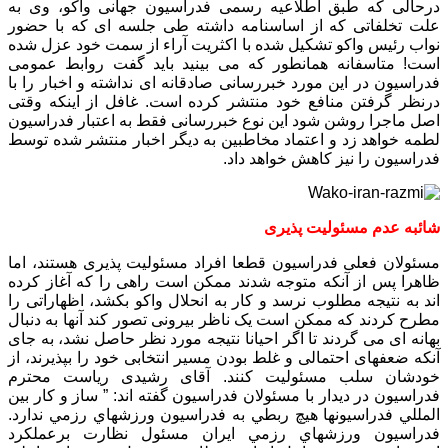
درحالی که طبق اطلاعیه رسمی فدراسیون جهانی واکو، وی به
علت تخلفاتی که از اساسنامه داشته طی جلسه ای که با حضور
نواب رئیس واکو تشکیل شده با اکثریت آراء از سمت خود عزل شده
است! متاسفانه همانطور که می بینید باید گفت روابط عمومی
فدراسیون در این مورد خبررسانی صادقانه ای نداشته و اخبار را با
درنظر گرفتن منافع خود منتشر کرده است. غافل از اینکه وقتی
اصل ماجرا روشن شود این نوع خبررسانی فقط به اعتبار فدراسیون
لطمه خواهد زد و اعتماد مخاطبین به دیگر اخبار منتشر شده توسط
فدراسیون را نیز کاهش خواهد داد.
شائبه عدم مسئولیت پذیری
مسئولان فعلی فدراسیون قطعا افراد مسئولیت پذیری هستند، اما
ظاهرا پس از آنکه متوجه شدند ممکن است راهی را که آغاز کرده
اند به نتیجه مطلوب نرسد و کار به انحلال واکو بکشد، اظهاراتی را
مطرح کردند که ممکن است یک ناظر بیرونی تصور کند آنها به دنبال
بهانه ای می گردند تا اگر احیانا نتیجه مورد نظر حاصل نشد، به جای
آنکه ضعفهای احتمالی و غلط بودن مسیر انتخابی خود را بپذیرند، از
خودشان سلب مسئولیت کنند. آقای رشیدی ریاست محترم
فدراسیون در دیدار با مسئولان فدراسیون گفته اند: ” ساز و كار بين
المللي فدراسيونها هيچ ربطي به فدراسيون ورزشهاي رزمي ندارد.
فدراسيون ورزشهاي رزمي ايران مسئول نظارت برعملكرد