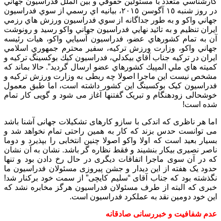
كارشناسي متعدد با مسئولين حقوقي و بين الملل فدراسيون جهاني
در روز شنبه ١٥ آگوسن ٢٠١٥، بيانيه اي رسمي از سوي فدراسيون
جهاني واكو و به طور جداگانه از سوي فدراسيون ورزش هاي رزمي
ايران تنظيم و به تائيد نهايي فدراسيون جهاني واكو رسيد و رونوشت
آن به تمام كشورهاي عضو، فدراسيون آسيايي واكو، هيات رئیسه
جهاني واكو، وزارت ورزش تركيه، سفير محترم جمهوري اسلامي
ايران در تركيه جناب آقاي بيكدلي، فدراسيون كيك بوكسينگ تركيه و
كميته هاي ملي المپيك كشورهاي عضو ارسال گرديد”. حالا بماند که
مشخص نیست این ماجرا اصولا چه ربطی به وزارت ورزش ترکیه و
فدراسیون کیک بوکسینگ این کشور داشته است، اما طبق معمول
خوشحالی زودهنگام و تبریک گفتنها آغاز می شود و گویی کار تمام
شده است!
اما هر ناظری که اندکی با سازو کارهای تشکیلات جهانی آشنا باشد
می توانست حدس بزند که کار به همین راحتی تمام نخواهد شد و
بسیار بعید است که اولا واکو اصولا چنین انتخابی را بپذیرد و دوما
ناصر نصیری بیکار بنشیند و فقط نظاره گر باشد. نشان به آن نشان
که در آن سوی ماجرا اتفاقات دیگری در حال رخ دادن بود و تنها
حدود یک هفته از این دیدار و جشن پیروزی مسئولان فدراسیون ما
نگذشته بود که جناب آقای “سلیم کایچی” از سمت خود برکنار شد!
خبری که البته از طرف مسئولان فدراسیون هرگز مخابره نشد که
این خود دومین نقد به عملکرد فدراسیون است.
عدم شفافیت و خبررسانی صادقانه