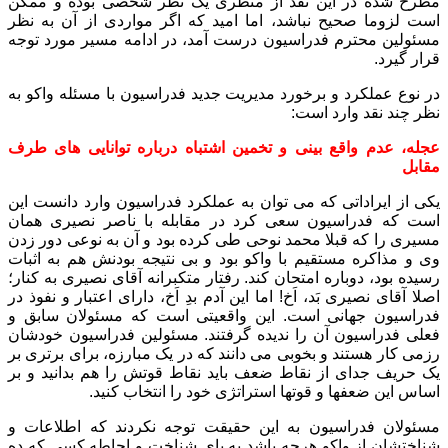
مطرح شده در این نقد از منظری یک نظر شخصی بوده و ممکن
است لزوما صحیح نباشد، اما امید که اگر مواردی از آن به نظر
مسئولین محترم فدراسیون درست آمد، در ادامه مسیر مورد توجه
قرار گیرد.
در نوع عملکرد و برخورد مدیریت جدید فدراسیون با مسئله واکو به
نظر چند نقد وارد است:
عجله، عدم واقع بینی و تخمین اشتباه درباره توانایی های طرف
مقابل
یکی از ایراداتی که می توان به عملکرد فدراسیون وارد دانست این
است که فدراسیون سعی کرد در مقابله با ناصر نصیری همان
مسیری را که قبلا محمد نوحی طی کرده بود و آن به نوعی دور زدن
وی و مذاکره مستقیم با واکو بود و بی نتیجه بودنش هم به اثبات
رسیده بود، دوباره امتحان کند. رفتار متکبرانه آقای نصیری به کنار؛
اصلا آقای نصیری بَد، اَخ! اما این آدم بدِ اَخ، دارای اعتبار و نفوذ در
فدراسیون جهانی است. این واقعیتی است که مسئولان سابق و
فعلی فدراسیون آن را ندیده گرفتند. مسئولین فدراسیون خودشان
رزمی کار هستند و بخوبی می دانند که در یک مبارزه، برای برتری بر
یک حریف جدای از نقاط ضعف باید نقاط قوتش را هم بدانید و بر
اساس این ضعفها و قوتها استراتژی خود را انتخاب کنید.
مسئولان فدراسیون به این حقیقت توجه نکردند که اطلاعات و
شناختشان از واکو هرچه باشد به پای شناخت و احاطه کسی که ده