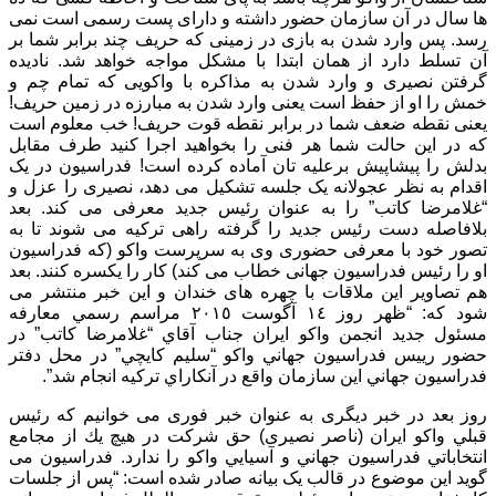
ها سال در آن سازمان حضور داشته و دارای پست رسمی است نمی
رسد. پس وارد شدن به بازی در زمینی که حریف چند برابر شما بر
آن تسلط دارد از همان ابتدا با مشکل مواجه خواهد شد. نادیده
گرفتن نصیری و وارد شدن به مذاکره با واکویی که تمام چم و
خمش را او از حفظ است یعنی وارد شدن به مبارزه در زمین حریف!
یعنی نقطه ضعف شما در برابر نقطه قوت حریف! خب معلوم است
که در این حالت شما هر فنی را بخواهید اجرا کنید طرف مقابل
بدلش را پیشاپیش برعلیه تان آماده کرده است! فدراسیون در یک
اقدام به نظر عجولانه یک جلسه تشکیل می دهد، نصیری را عزل و
“غلامرضا کاتب” را به عنوان رئیس جدید معرفی می کند. بعد
بلافاصله دست رئیس جدید را گرفته راهی ترکیه می شوند تا به
تصور خود با معرفی حضوری وی به سرپرست واکو (که فدراسیون
او را رئیس فدراسیون جهانی خطاب می کند) کار را یکسره کنند. بعد
هم تصاویر این ملاقات با چهره های خندان و این خبر منتشر می
شود که: “ظهر روز ١٤ آگوست ٢٠١٥ مراسم رسمي معارفه
مسئول جديد انجمن واكو ايران جناب آقاي “غلامرضا كاتب” در
حضور رييس فدراسيون جهاني واكو “سليم كايچي” در محل دفتر
فدراسيون جهاني اين سازمان واقع در آنكاراي تركيه انجام شد”.
روز بعد در خبر دیگری به عنوان خبر فوری می خوانیم که رئيس
قبلي واكو ايران (ناصر نصیری) حق شركت در هيچ يك از مجامع
انتخاباتي فدراسيون جهاني و آسيايي واكو را ندارد. فدراسیون می
گوید این موضوع در قالب یک بیانه صادر شده است: “پس از جلسات