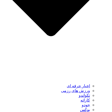
اخبار حرفه ای
ورزش های رزمی
تکواندو
کاراته
جودو
بوکس