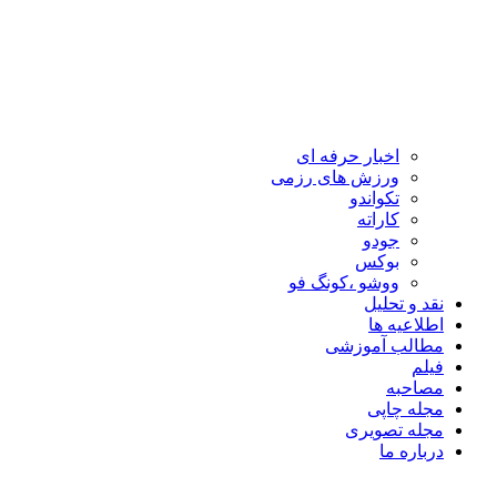
اخبار حرفه ای
ورزش های رزمی
تکواندو
کاراته
جودو
بوکس
ووشو ،کونگ فو
نقد و تحلیل
اطلاعیه ها
مطالب آموزشی
فیلم
مصاحبه
مجله چاپی
مجله تصویری
درباره ما