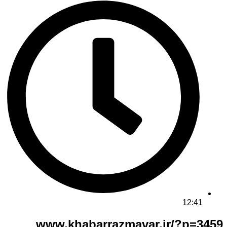
12:41
www.khabarrazmavar.ir/?p=3459