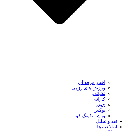
اخبار حرفه ای
ورزش های رزمی
تکواندو
کاراته
جودو
بوکس
ووشو ،کونگ فو
نقد و تحلیل
اطلاعیه ها