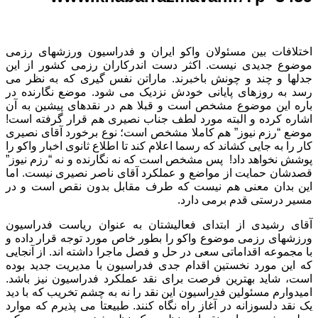
اختلافات بین مسئولان واکو ایران و فدراسیون ورزشهای رزمی
موضوع جدیدی نیست. اکثر دست اندرکاران رزمی کشور از این
جدلها و چند و چونش باخبرند. ماراتن نفس گیری که به نظر می
رسد به روزهای پایانی خودش نزدیک می شود. موضع نگارنده در
باره این موضوع مشخص است و قبلا هم در نقدهای پیشین به آن
اشاره کرده و البته مورد لطف جناب نصیری هم قرار گرفته است!
موضع “رزم نیوز” هم کاملا مشخص است؛ نوع برخورد آقای نصیری
کار را به جایی کشاند که رسما اعلام کند تا اطلاع ثانوی اخبار واکو را
پوشش نخواهد داد! پس مشخص است که نه نگارنده و نه “رزم نیوز”
قصدشان حمایت از مواضع و عملکرد آقای ناصر نصیری نیست. اما
این بدان معنی هم نیست که طرف مقابل بدون نقص است و در
مسیر درستی قدم برمی دارد.
آقای رشیدی از ابتدای فعالیشتان به عنوان ریاست فدراسیون
ورزشهای رزمی موضوع واکو را بطور خاص مورد توجه قرار داده و
با مجموعه اقداماتی سعی در حل و فصل ماجرا داشته اند. از آنجایی
که این مورد نخستین اقدام جدی فدراسیون با مدیریت جدید بوده
است، شاید بهترین فرصت برای نقد عملکرد فدراسیون نیز باشد.
امیدوارم مسئولین فدراسیون این نقد را نه به چشم تخریب که با دید
یک نقد دلسوزانه در آغاز راه نگاه کنند. طبیعتا می پذیرم که موارد