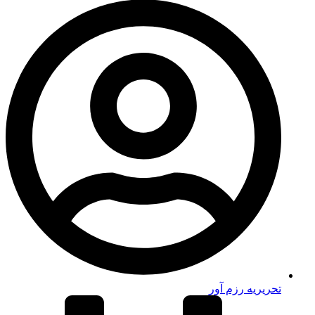
تحریریه رزم آور