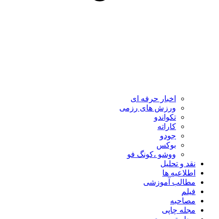
اخبار حرفه ای
ورزش های رزمی
تکواندو
کاراته
جودو
بوکس
ووشو ،کونگ فو
نقد و تحلیل
اطلاعیه ها
مطالب آموزشی
فیلم
مصاحبه
مجله چاپی