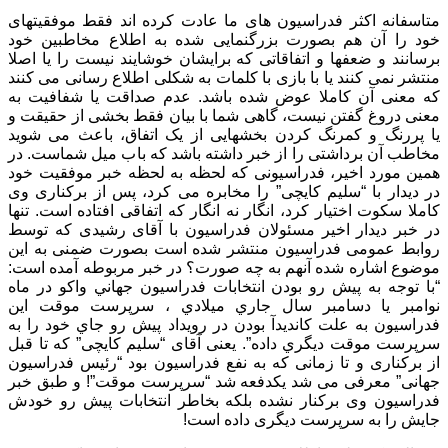
متاسفانه اکثر فدراسیون های ما عادت کرده اند فقط موفقیتهای
خود را آن هم بصورت بزرگنمایی شده به اطلاع مخاطبین خود
برسانند و ضعفها و اتفاقاتی که برایشان خوشایند نیست را یا اصلا
منتشر نمی کنند یا با بازی با کلمات به شکلی اطلاع رسانی می کنند
که معنی آن کاملا عوض شده باشد. عدم صداقت یا شفافیت به
معنی دروغ گفتن نیست، گاهی شما با بیان فقط بخشی از حقیقت و
یا پررنگ و کمرنگ کردن بخشهایی از یک اتفاق، باعث می شوید
مخاطب آن برداشتی را از خبر داشته باشد که باب میل شماست. در
همین مورد اخیر، فدراسیونی که لحظه به لحظه خبر موفقیت خود
در دیدار با “سلیم کایچی” را مخابره می کرد، پس از برکناری وی
کاملا سکوت اختیار کرد، انگار نه انگار که اتفاقی افتاده است. تنها
در خبر دیدار اخیر مسئولان فدراسیون با آقای رشیدی که توسط
روابط عمومی فدراسیون منتشر شده است بصورت ضمنی به این
موضوع اشاره شده آنهم به چه صورت؟ در خبر مربوطه آمده است:
“با توجه به پيش رو بودن انتخابات فدراسيون جهاني واكو در ماه
نوامبر يا دسامبر سال جاري ميلادي ، سرپرست موقت اين
فدراسيون به علت كانديدآ بودن در رويداد پيش رو جاي خود را به
سرپرست موقت ديگري داده”. یعنی آقای “سلیم کایچی” که تا قبل
از برکناری و تا زمانی که به نفع فدراسیون بود “رئیس فدراسیون
جهانی” معرفی می شد یکدفعه شد “سرپرست موقت”! و طبق خبر
فدراسیون وی برکنار نشده بلکه بخاطر انتخابات پیش رو خودش
جایش را به سرپرست دیگری داده است!